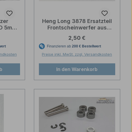
nzer
Heng Long 3878 Ersatzteil
ED 5mm
Frontscheinwerfer aus
00mcd
Kunststoff mit LED für
reis:
Regulärer Preis:
2,50 €
Panther Ausf. G
sandkosten
Preise inkl. MwSt. zzgl. Versandkosten
b
In den Warenkorb