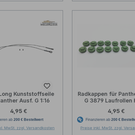
Long Kunststoffseile
Radkappen für Panthe
Panther Ausf. G 1:16
G 3879 Laufrollen
Long 1:16
Regulärer Preis:
Regulärer P
4,95 €
4,95 €
kl. MwSt. zzgl. Versandkosten
Preise inkl. MwSt. zzgl. Ver