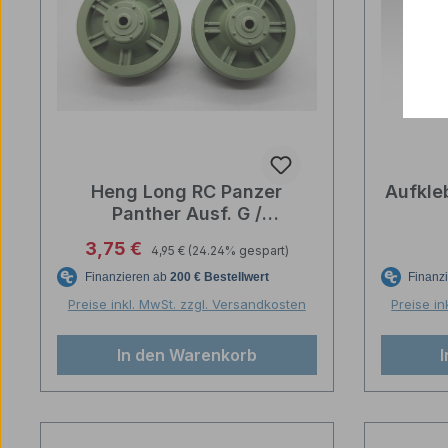
Heng Long RC Panzer
Aufkle
Panther Ausf. G /
Jagdpanther Leiträder aus
Regulärer Preis:
Verkaufspreis:
3,75 €
4,95 €
(24.24% gespart)
Kunststoff 1:16
Preise inkl. MwSt. zzgl. Versandkosten
Preise in
In den Warenkorb