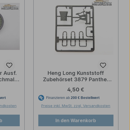
r Ausf.
Heng Long Kunststoff
schmal
Zubehörset 3879 Panther
6
Ausf. G Bauteile 22-27
reis:
Regulärer Preis:
4,50 €
sandkosten
Preise inkl. MwSt. zzgl. Versandkosten
b
In den Warenkorb