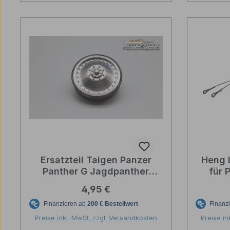
Ersatzteil Taigen Panzer
Heng 
Panther G Jagdpanther
für 
Metall Laufrolle Innen 1/16
Regulärer Preis:
4,95 €
Preise inkl. MwSt. zzgl. Versandkosten
Preise in