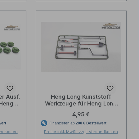
r Ausf.
Heng Long Kunststoff
 Heng
Werkzeuge für Heng Long
Panther G und Jagdpanther
reis:
Regulärer Preis:
4,95 €
1:16
sandkosten
Preise inkl. MwSt. zzgl. Versandkosten