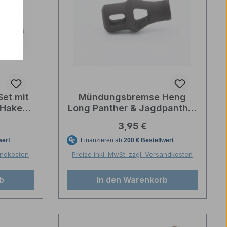
Set mit
Mündungsbremse Heng
 Haken
Long Panther & Jagdpanther
nther G
1:16 Kunststoff
reis:
Regulärer Preis:
3,95 €
6
sandkosten
Preise inkl. MwSt. zzgl. Versandkosten
b
In den Warenkorb