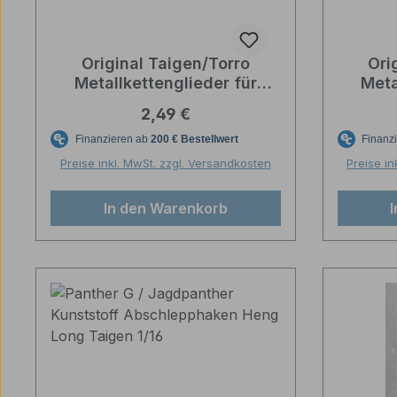
Original Taigen/Torro
Ori
Metallkettenglieder für
Meta
Panther F/Panther
P
Regulärer Preis:
2,49 €
G/Jagdpanther 1/16
G/
Preise inkl. MwSt. zzgl. Versandkosten
Preise in
In den Warenkorb