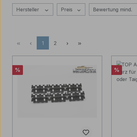
Hersteller
Preis
Bewertung mind.
Seite
Seite
1
2
Rabatt
Rabatt
%
%