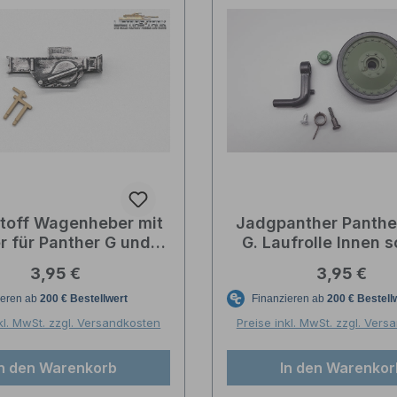
toff Wagenheber mit
Jadgpanther Panthe
r für Panther G und
G. Laufrolle Innen 
agdpanther 1:16
Heng Long 1:1
Regulärer Preis:
Regulärer P
3,95 €
3,95 €
kl. MwSt. zzgl. Versandkosten
Preise inkl. MwSt. zzgl. Ver
In den Warenkorb
In den Warenkor