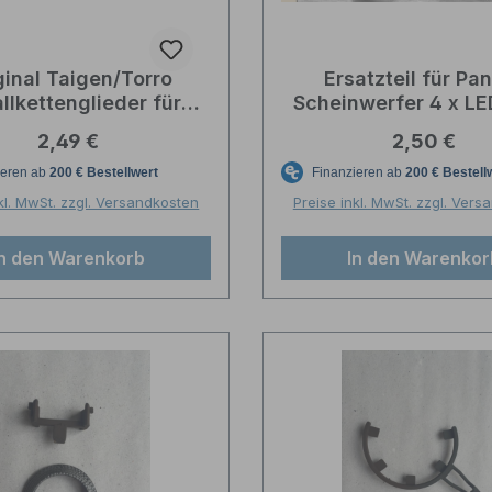
ginal Taigen/Torro
Ersatzteil für Pa
llkettenglieder für
Scheinwerfer 4 x L
anther F/Panther
neutralweiß 18.0
Regulärer Preis:
Regulärer P
2,49 €
2,50 €
Jagdpanther 1/16
Winterkette
kl. MwSt. zzgl. Versandkosten
Preise inkl. MwSt. zzgl. Ver
In den Warenkorb
In den Warenkor