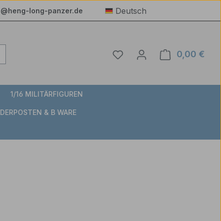
Deutsch
e@heng-long-panzer.de
Du hast 0 Produkte auf 
0,00 €
Ware
1/16 MILITÄRFIGUREN
DERPOSTEN & B WARE