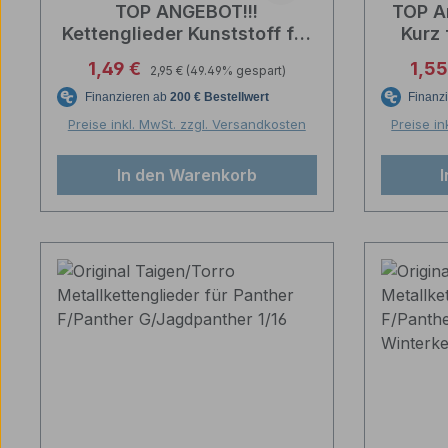
TOP ANGEBOT!!!
TOP A
Kettenglieder Kunststoff für
Kurz
Oberwanne Heng Long
L
Regulärer Preis:
Verkaufspreis:
Verk
1,49 €
1,5
2,95 €
(49.49% gespart)
Panther Ausf. G ,
Jagdpanther 1:16
Preise inkl. MwSt. zzgl. Versandkosten
Preise in
In den Warenkorb