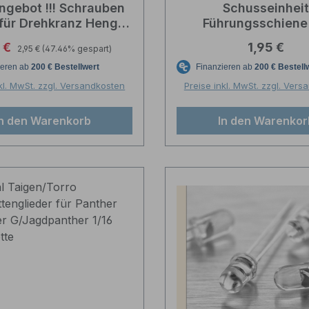
ngebot !!! Schrauben
Schusseinhei
 für Drehkranz Heng
Führungsschiene
ong oder Taigen
Hebeeinheit Heng
Regulärer Preis:
aufspreis:
Regulärer P
5 €
1,95 €
2,95 €
(47.46% gespart)
Taigen Ersatzte
kl. MwSt. zzgl. Versandkosten
Preise inkl. MwSt. zzgl. Ver
In den Warenkorb
In den Warenkor