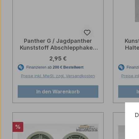
Panther G / Jagdpanther
Kunst
Kunststoff Abschlepphaken
Halte
Heng Long Taigen 1/16
Regulärer Preis:
2,95 €
Preise inkl. MwSt. zzgl. Versandkosten
Preise in
In den Warenkorb
D
Rabatt
%