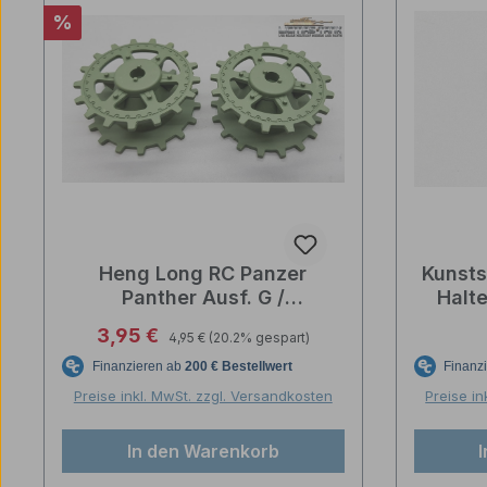
Rabatt
%
Heng Long RC Panzer
Kunsts
Panther Ausf. G /
Halte
Jagdpanther Treibräder aus
J
Regulärer Preis:
Verkaufspreis:
3,95 €
4,95 €
(20.2% gespart)
Kunststoff 1:16
Preise inkl. MwSt. zzgl. Versandkosten
Preise in
In den Warenkorb