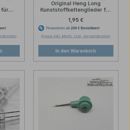
t
Original Heng Long
 für
Kunststoffkettenglieder für
 Long
Panther G/Jagdpanther 1/16
reis:
Regulärer Preis:
1,95 €
il
sandkosten
Preise inkl. MwSt. zzgl. Versandkosten
b
In den Warenkorb