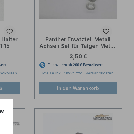
 Halter
Panther Ersatzteil Metall
1:16
Achsen Set für Taigen Metall
Leiträder
reis:
Regulärer Preis:
3,50 €
sandkosten
Preise inkl. MwSt. zzgl. Versandkosten
b
In den Warenkorb
he