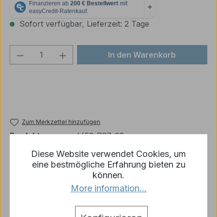
Sofort verfügbar, Lieferzeit: 2 Tage
Produkt Anzahl: Gib den gewünschten We
In den Warenkorb
Zum Merkzettel hinzufügen
Produktnummer:
6659-R27-02
Diese Website verwendet Cookies, um
eine bestmögliche Erfahrung bieten zu
können.
Beschreibung
More information...
1/16 Kessel aus Kunststoff für Diorama
Details/Lieferumfang: 1 x Kessel in 1/16 …
Mehr