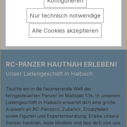
Konfigurieren
Hersteller
Warnhinweise
Nur technisch notwendige
Bewertungen
Alle Cookies akzeptieren
RC-PANZER HAUTNAH ERLEBEN!
Unser Ladengeschäft in Haibach
Tauche ein in die faszinierende Welt der
ferngesteuerten Panzer im Maßstab 1:16. In unserem
Ladengeschäft in Haibach erwartet dich eine große
Auswahl an RC-Panzern, Zubehör, Ersatzteilen
sowie Figuren und Expertenberatung. Erlebe unsere
Panzer hautnah, teste Modelle und lass dich von uns