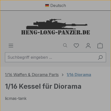
Deutsch
Zum Hauptinhalt springen
Du hast 0 Produ
Ware
1/16 Waffen & Diorama Parts
1/16 Diorama
1/16 Kessel für Diorama
licmas-tank