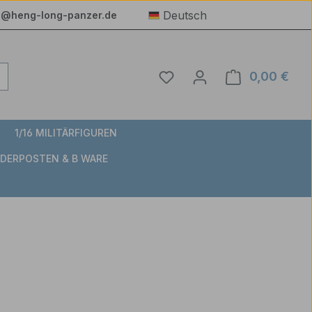
Deutsch
e@heng-long-panzer.de
Du hast 0 Produkte auf 
0,00 €
Ware
1/16 MILITÄRFIGUREN
DERPOSTEN & B WARE