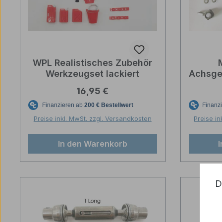
WPL Realistisches Zubehör
Werkzeugset lackiert
Achsge
Regulärer Preis:
16,95 €
Preise inkl. MwSt. zzgl. Versandkosten
Preise in
In den Warenkorb
D