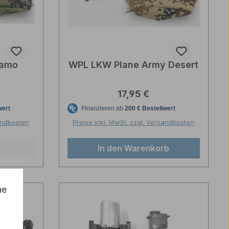
Camo
WPL LKW Plane Army Desert
reis:
Regulärer Preis:
17,95 €
sandkosten
Preise inkl. MwSt. zzgl. Versandkosten
In den Warenkorb
he