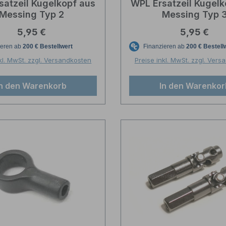
satzeil Kugelkopf aus
WPL Ersatzeil Kugelk
Messing Typ 2
Messing Typ 
Regulärer Preis:
Regulärer P
5,95 €
5,95 €
kl. MwSt. zzgl. Versandkosten
Preise inkl. MwSt. zzgl. Ver
In den Warenkorb
In den Warenkor