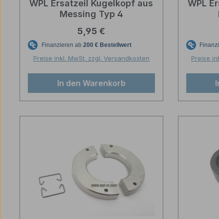
WPL Ersatzeil Kugelkopf aus
WPL Er
Messing Typ 4
Regulärer Preis:
5,95 €
Preise inkl. MwSt. zzgl. Versandkosten
Preise in
In den Warenkorb