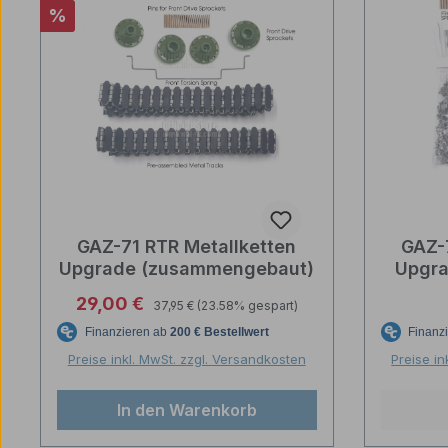
Rabatt
%
GAZ-71 RTR Metallketten
GAZ-
Upgrade (zusammengebaut)
Upgra
Regulärer Preis:
Verkaufspreis:
29,00 €
37,95 €
(23.58% gespart)
Preise inkl. MwSt. zzgl. Versandkosten
Preise in
In den Warenkorb