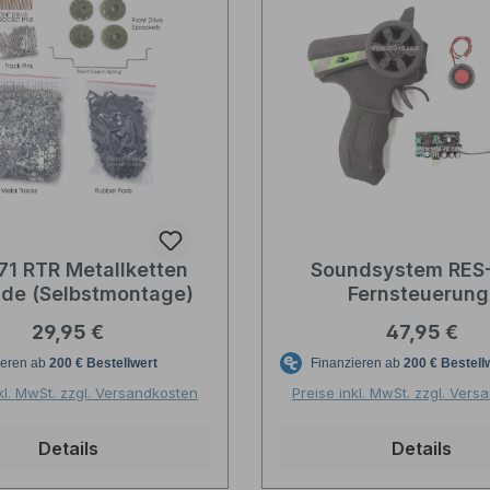
71 RTR Metallketten
Soundsystem RES-
de (Selbstmontage)
Fernsteuerung
Fahrtenregler u
Regulärer Preis:
Regulärer P
29,95 €
47,95 €
Soundcontroller D
kl. MwSt. zzgl. Versandkosten
Preise inkl. MwSt. zzgl. Ver
Details
Details