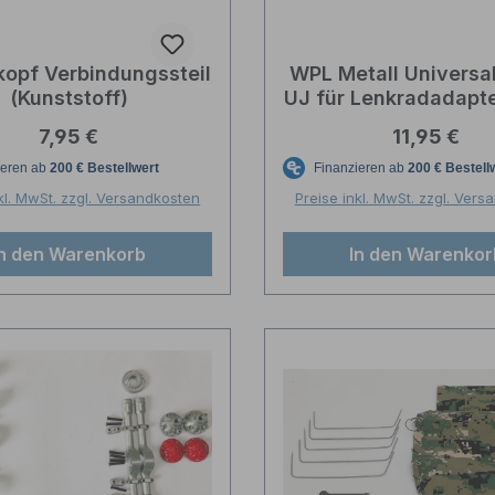
kopf Verbindungssteil
WPL Metall Universa
(Kunststoff)
UJ für Lenkradadapte
Regulärer Preis:
Regulärer P
7,95 €
11,95 €
kl. MwSt. zzgl. Versandkosten
Preise inkl. MwSt. zzgl. Ver
In den Warenkorb
In den Warenkor