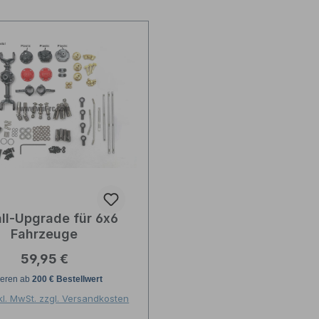
ll-Upgrade für 6x6
Fahrzeuge
Regulärer Preis:
59,95 €
kl. MwSt. zzgl. Versandkosten