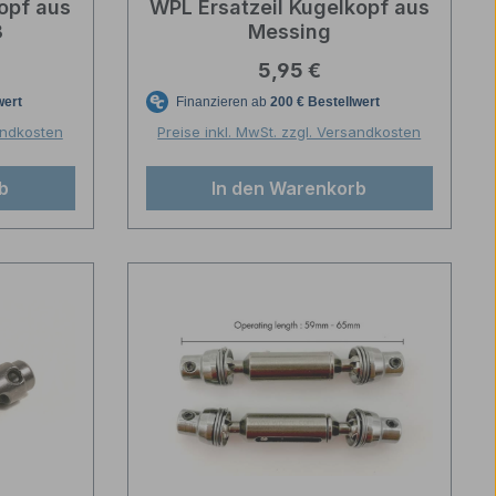
opf aus
WPL Ersatzeil Kugelkopf aus
3
Messing
reis:
Regulärer Preis:
5,95 €
sandkosten
Preise inkl. MwSt. zzgl. Versandkosten
b
In den Warenkorb