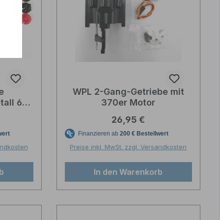
e
WPL 2-Gang-Getriebe mit
all 6x6
370er Motor
reis:
Regulärer Preis:
26,95 €
sandkosten
Preise inkl. MwSt. zzgl. Versandkosten
b
In den Warenkorb