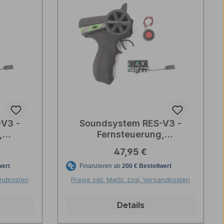
V3 -
Soundsystem RES-V3 -
,
Fernsteuerung,
nd
Fahrtenregler und
reis:
Regulärer Preis:
47,95 €
iesel
Soundcontroller Benzin
sandkosten
Preise inkl. MwSt. zzgl. Versandkosten
Details