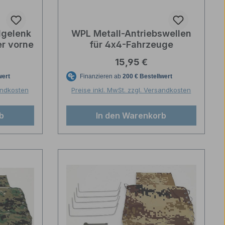
lgelenk
WPL Metall-Antriebswellen
r vorne
für 4x4-Fahrzeuge
reis:
Regulärer Preis:
15,95 €
sandkosten
Preise inkl. MwSt. zzgl. Versandkosten
b
In den Warenkorb