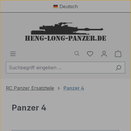
Deutsch
Zum Hauptinhalt springen
Du hast 0 Produ
Ware
RC Panzer Ersatzteile
Panzer 4
Panzer 4