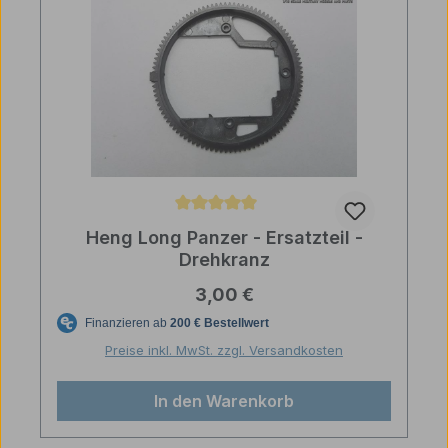
Durchschnittliche Bewertung von 5 von 5 Sternen
Heng Long Panzer - Ersatzteil -
Drehkranz
Regulärer Preis:
3,00 €
Preise inkl. MwSt. zzgl. Versandkosten
In den Warenkorb