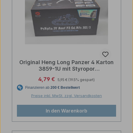
Original Heng Long Panzer 4 Karton
3859-1U mit Styropor
Innenverpackung
Regulärer Preis:
Verkaufspreis:
4,79 €
5,95 €
(19.5% gespart)
Preise inkl. MwSt. zzgl. Versandkosten
In den Warenkorb