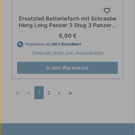
Ersatzteil Batteriefach mit Schraube
Heng Long Panzer 3 Stug 3 Panzer 4
1:16
Regulärer Preis:
5,50 €
Preise inkl. MwSt. zzgl. Versandkosten
In den Warenkorb
Seite
Seite
1
2