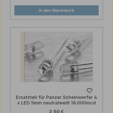
In den Warenkorb
Ersatzteil für Panzer Scheinwerfer 4
x LED 5mm neutralweiß 18.000mcd
Regulärer Preis:
2,50 €