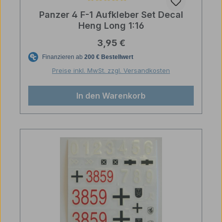
Durchschnittliche Bewertung von 5 von 5 Sternen
Panzer 4 F-1 Aufkleber Set Decal
Heng Long 1:16
Regulärer Preis:
3,95 €
Preise inkl. MwSt. zzgl. Versandkosten
In den Warenkorb