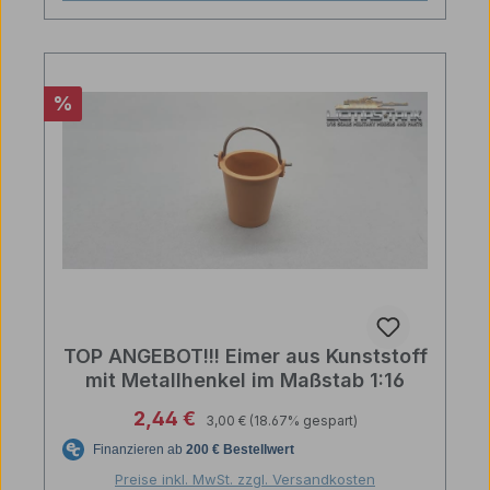
Rabatt
%
TOP ANGEBOT!!! Eimer aus Kunststoff
mit Metallhenkel im Maßstab 1:16
Regulärer Preis:
Verkaufspreis:
2,44 €
3,00 €
(18.67% gespart)
Preise inkl. MwSt. zzgl. Versandkosten