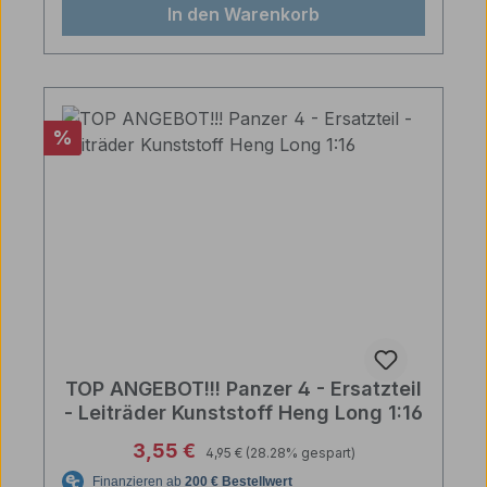
In den Warenkorb
Rabatt
%
TOP ANGEBOT!!! Panzer 4 - Ersatzteil
- Leiträder Kunststoff Heng Long 1:16
Regulärer Preis:
Verkaufspreis:
3,55 €
4,95 €
(28.28% gespart)