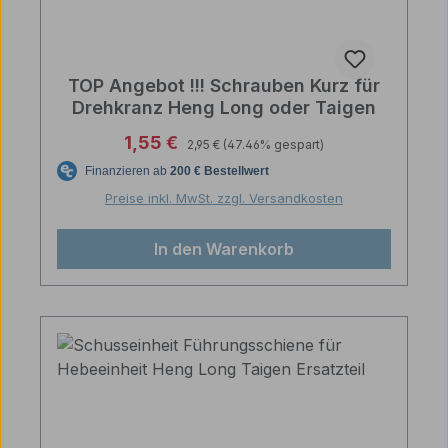
TOP Angebot !!! Schrauben Kurz für
Drehkranz Heng Long oder Taigen
Regulärer Preis:
Verkaufspreis:
1,55 €
2,95 €
(47.46% gespart)
Preise inkl. MwSt. zzgl. Versandkosten
In den Warenkorb