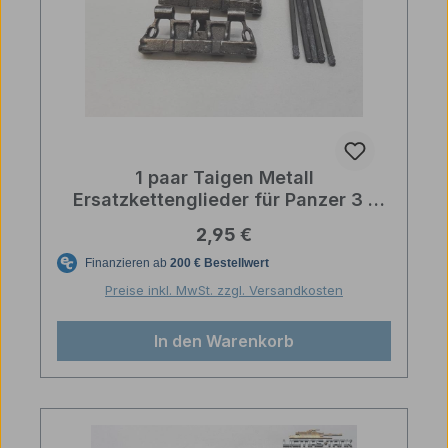
1 paar Taigen Metall
Ersatzkettenglieder für Panzer 3 /
Panzer 4
Regulärer Preis:
2,95 €
Preise inkl. MwSt. zzgl. Versandkosten
In den Warenkorb