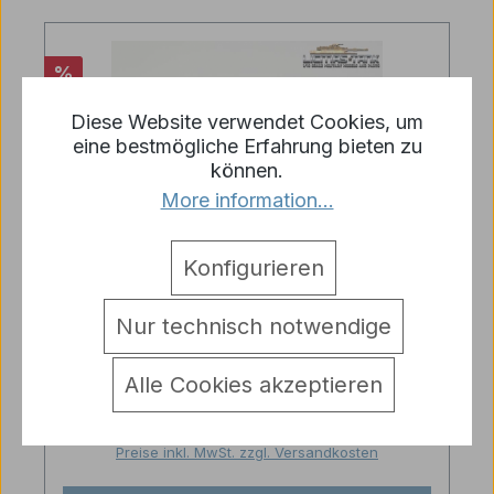
Rabatt
%
Diese Website verwendet Cookies, um
eine bestmögliche Erfahrung bieten zu
können.
More information...
Konfigurieren
Nur technisch notwendige
TOP ANGEBOT!!! RC Panzer 4 -
Ersatzteil - 1 Paar Treibräder- Heng-
Long 1:16
Alle Cookies akzeptieren
Regulärer Preis:
Verkaufspreis:
3,55 €
4,95 €
(28.28% gespart)
Preise inkl. MwSt. zzgl. Versandkosten