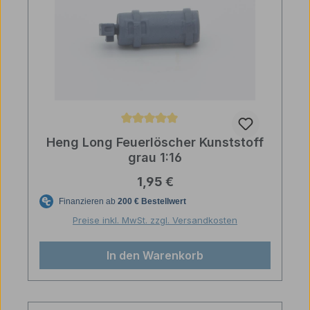
Durchschnittliche Bewertung von 5 von 5 Sternen
Heng Long Feuerlöscher Kunststoff
grau 1:16
Regulärer Preis:
1,95 €
Preise inkl. MwSt. zzgl. Versandkosten
In den Warenkorb