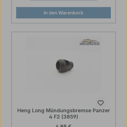
In den Warenkorb
Heng Long Mündungsbremse Panzer
4 F2 (3859)
Regulärer Preis:
4,95 €