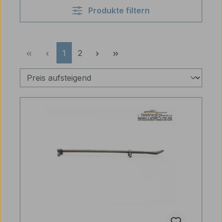
Produkte filtern
Seite
Seite
1
2