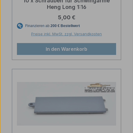
10 x Schrauben für Schwingarme
Heng Long 1:16
Regulärer Preis:
5,00 €
Preise inkl. MwSt. zzgl. Versandkosten
In den Warenkorb