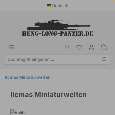
Deutsch
Zum Hauptinhalt springen
Du hast 0 Produ
Ware
licmas Miniaturwelten
licmas Miniaturwelten