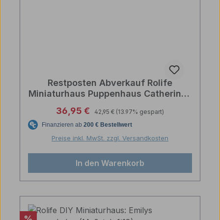
Restposten Abverkauf Rolife
Miniaturhaus Puppenhaus Catherines
Wohnzimmer Catherine's Living
Regulärer Preis:
Verkaufspreis:
36,95 €
42,95 €
(13.97% gespart)
Room
Preise inkl. MwSt. zzgl. Versandkosten
In den Warenkorb
Rabatt
%