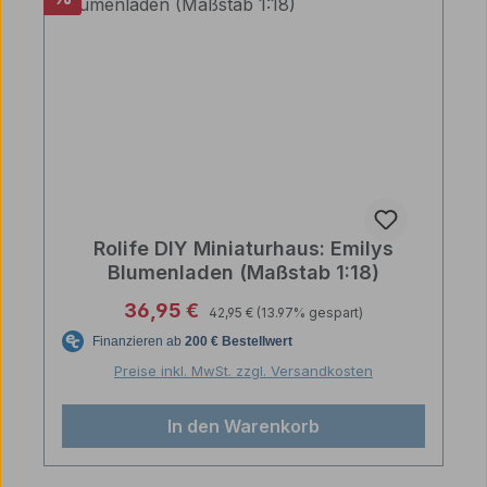
Rolife DIY Miniaturhaus: Emilys
Blumenladen (Maßstab 1:18)
Regulärer Preis:
Verkaufspreis:
36,95 €
42,95 €
(13.97% gespart)
Preise inkl. MwSt. zzgl. Versandkosten
In den Warenkorb