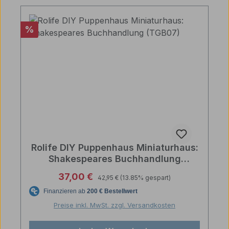
Rabatt
%
Rolife DIY Puppenhaus Miniaturhaus:
Shakespeares Buchhandlung
(TGB07)
Regulärer Preis:
Verkaufspreis:
37,00 €
42,95 €
(13.85% gespart)
Preise inkl. MwSt. zzgl. Versandkosten