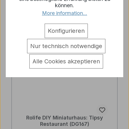
Preise inkl. MwSt. zzgl. Versandkosten
können.
More information...
In den Warenkorb
Konfigurieren
Nur technisch notwendige
Alle Cookies akzeptieren
Rolife DIY Miniaturhaus: Tipsy
Restaurant (DG167)