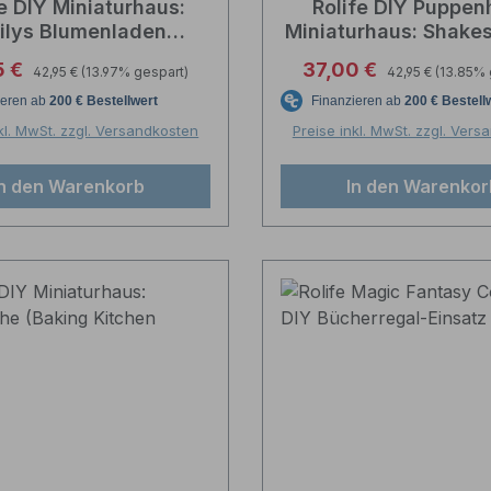
fe DIY Miniaturhaus:
Rolife DIY Puppen
ilys Blumenladen
Miniaturhaus: Shake
(Maßstab 1:18)
Buchhandlung (TG
Regulärer Preis:
Regulärer Preis:
ufspreis:
Verkaufspreis:
5 €
37,00 €
42,95 €
(13.97% gespart)
42,95 €
(13.85% 
kl. MwSt. zzgl. Versandkosten
Preise inkl. MwSt. zzgl. Ver
In den Warenkorb
In den Warenkor