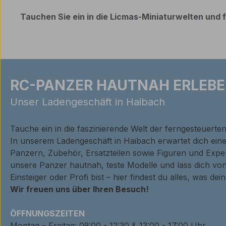
Tauchen Sie ein in die Licmas-Miniaturwelten und f
RC-PANZER HAUTNAH ERLEBE
Unser Ladengeschäft in Haibach
Tauche ein in die faszinierende Welt der ferngesteuerte
In unserem Ladengeschäft in Haibach erwartet dich ei
Panzern, Zubehör, Ersatzteilen sowie Figuren und Expe
unsere Panzer hautnah, teste Modelle und lass dich von
Einsteiger oder Profi bist – hier findest du alles, was de
Wir freuen uns über Ihren Besuch!
ÖFFNUNGSZEITEN
Montag – Freitag: 09:00 - 12:30 & 13:00 - 17:00 Uhr