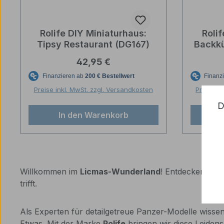
Rolife DIY Miniaturhaus:
Roli
Tipsy Restaurant (DG167)
Backkü
Regulärer Preis:
42,95 €
Preise inkl. MwSt. zzgl. Versandkosten
Preise in
D
In den Warenkorb
Willkommen im
Licmas-Wunderland
! Entdecken Sie 
trifft.
Als Experten für detailgetreue Panzer-Modelle wissen
Etwas. Mit der Marke
Rolife
bringen wir diese Leidens