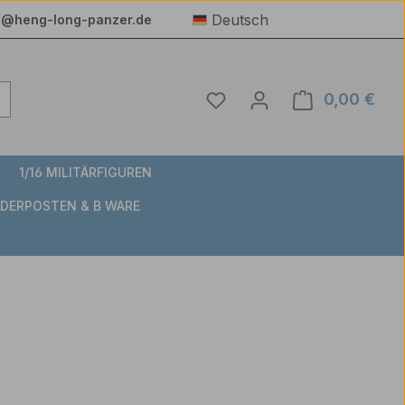
Deutsch
e@heng-long-panzer.de
Du hast 0 Produkte auf 
0,00 €
Ware
1/16 MILITÄRFIGUREN
DERPOSTEN & B WARE