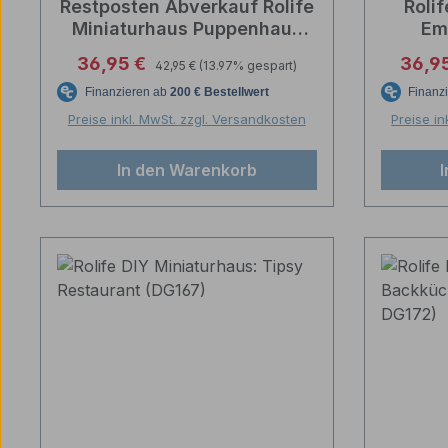
Restposten Abverkauf Rolife
Roli
Miniaturhaus Puppenhaus
Em
Catherines Wohnzimmer
Regulärer Preis:
Verkaufspreis:
Verka
36,95 €
36,9
42,95 €
(13.97% gespart)
Catherine's Living Room
Preise inkl. MwSt. zzgl. Versandkosten
Preise in
In den Warenkorb