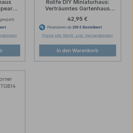
haus
Rolife DIY Miniaturhaus:
speares
Verträumtes Gartenhaus
B07)
(Dreamy Garden House)
Regulärer Preis:
42,95 €
gespart)
sandkosten
Preise inkl. MwSt. zzgl. Versandkosten
b
In den Warenkorb