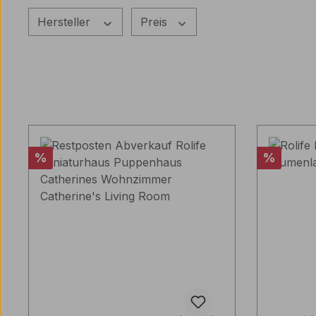
Hersteller
Preis
Rabatt
Rabatt
%
%