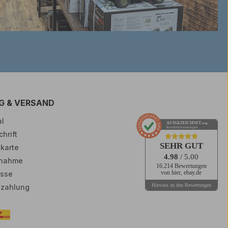
G & VERSAND
l
AUSGEZEICHNET
.org
Kundenbewertungen
hrift
SEHR GUT
tkarte
4.98
/ 5.00
nahme
16.214 Bewertungen
sse
von hier, ebay.de
Hinweis zu den Bewertungen
zahlung