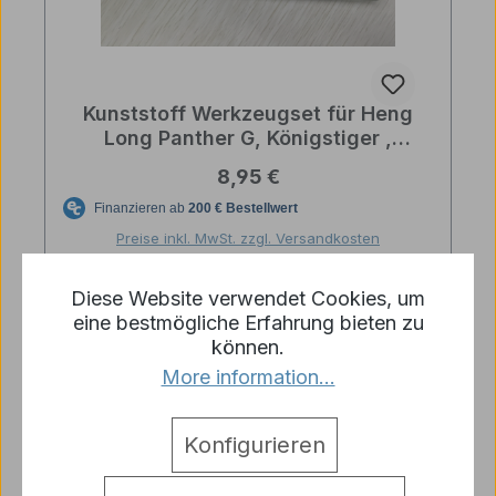
Kunststoff Werkzeugset für Heng
Long Panther G, Königstiger ,
Jadgtiger mit Silberlackierung
Regulärer Preis:
8,95 €
Preise inkl. MwSt. zzgl. Versandkosten
Details
Diese Website verwendet Cookies, um
eine bestmögliche Erfahrung bieten zu
können.
More information...
Konfigurieren