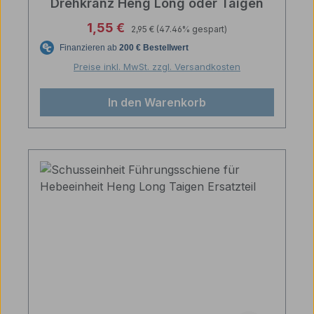
Drehkranz Heng Long oder Taigen
Regulärer Preis:
Verkaufspreis:
1,55 €
2,95 €
(47.46% gespart)
Preise inkl. MwSt. zzgl. Versandkosten
In den Warenkorb