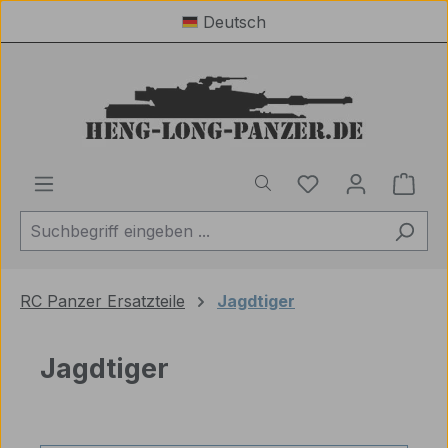
Deutsch
Zum Hauptinhalt springen
Du hast 0 Produ
Ware
RC Panzer Ersatzteile
Jagdtiger
Jagdtiger