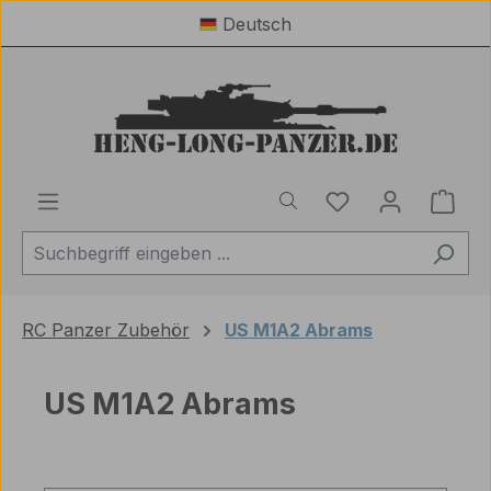
Deutsch
Zum Hauptinhalt springen
Du hast 0 Produ
Ware
RC Panzer Zubehör
US M1A2 Abrams
US M1A2 Abrams