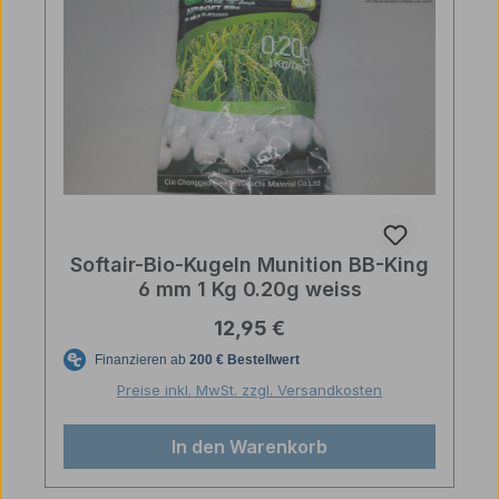
Softair-Bio-Kugeln Munition BB-King
6 mm 1 Kg 0.20g weiss
Regulärer Preis:
12,95 €
Preise inkl. MwSt. zzgl. Versandkosten
In den Warenkorb