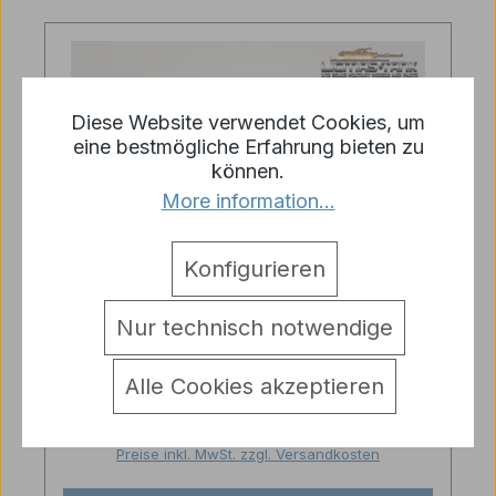
Diese Website verwendet Cookies, um
eine bestmögliche Erfahrung bieten zu
können.
More information...
Konfigurieren
Nur technisch notwendige
Original Heng Long
Antriebsachsenabstützung M1A2
Abrams 1:16 kugelgelagert
Alle Cookies akzeptieren
Regulärer Preis:
12,95 €
Preise inkl. MwSt. zzgl. Versandkosten