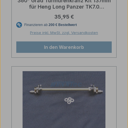
360° Grad Turmdrehkranz Kit 137mm
für Heng Long Panzer TK7.0
Elektronik Upgrade Part
Regulärer Preis:
35,95 €
Preise inkl. MwSt. zzgl. Versandkosten
In den Warenkorb