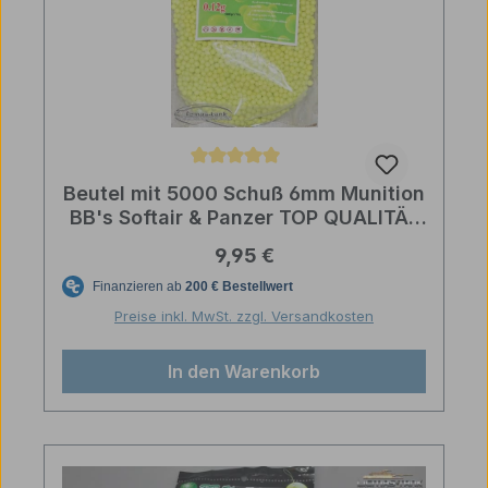
Durchschnittliche Bewertung von 5 von 5 Sternen
Beutel mit 5000 Schuß 6mm Munition
BB's Softair & Panzer TOP QUALITÄT
POLIERT
Regulärer Preis:
9,95 €
Preise inkl. MwSt. zzgl. Versandkosten
In den Warenkorb