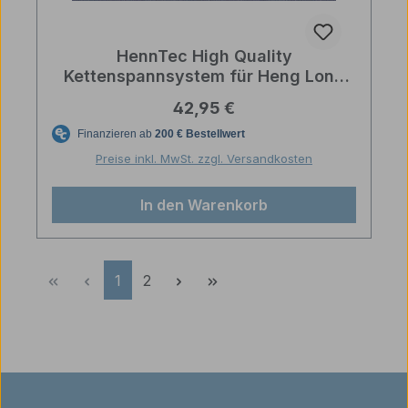
HennTec High Quality
Kettenspannsystem für Heng Long
U.S. M1A2 Abrams
Regulärer Preis:
42,95 €
Preise inkl. MwSt. zzgl. Versandkosten
In den Warenkorb
Seite
Seite
1
2