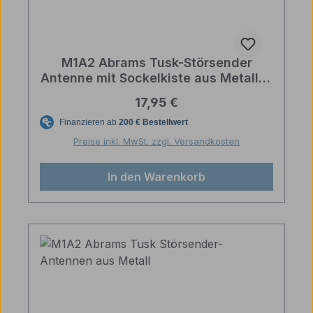
M1A2 Abrams Tusk-Störsender
Antenne mit Sockelkiste aus Metall in
1/16
Regulärer Preis:
17,95 €
Preise inkl. MwSt. zzgl. Versandkosten
In den Warenkorb