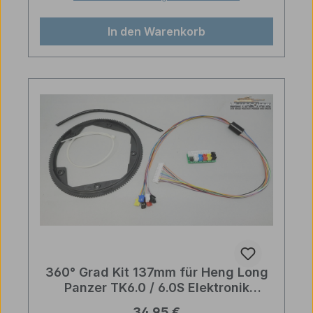
In den Warenkorb
360° Grad Kit 137mm für Heng Long
Panzer TK6.0 / 6.0S Elektronik
Upgrade Part
Regulärer Preis:
34,95 €