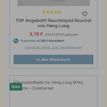
Durchschnittliche Bewertung von 5 von 5 Sternen
TOP Angebot!!! Rauchliquid Rauchöl
von Heng Long
Regulärer Preis:
Verkaufspreis:
3,78 €
5,90 €
(35.93% gespart)
Preise inkl. MwSt. zzgl. Versandkosten
In den Warenkorb
Neu