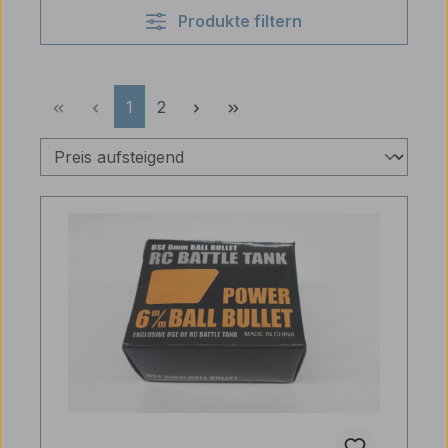
Produkte filtern
Seite
Seite
1
2