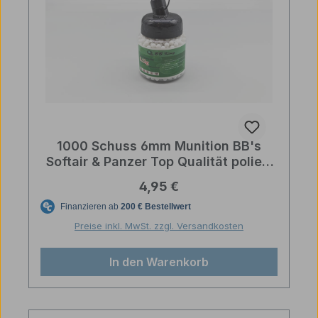
1000 Schuss 6mm Munition BB's
Softair & Panzer Top Qualität poliert
weiß
Regulärer Preis:
4,95 €
Preise inkl. MwSt. zzgl. Versandkosten
In den Warenkorb