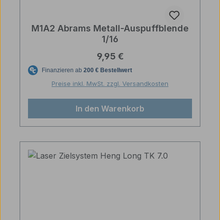
M1A2 Abrams Metall-Auspuffblende
1/16
Regulärer Preis:
9,95 €
Preise inkl. MwSt. zzgl. Versandkosten
In den Warenkorb