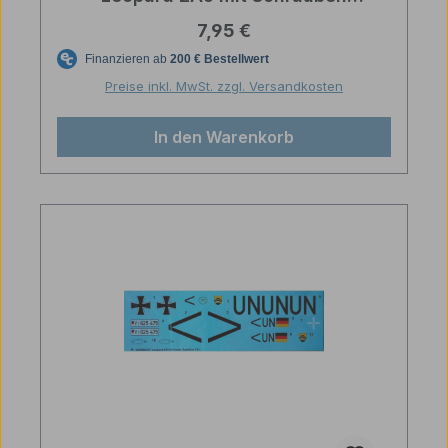
Ersatzteil 1/16
Regulärer Preis:
7,95 €
Preise inkl. MwSt. zzgl. Versandkosten
In den Warenkorb