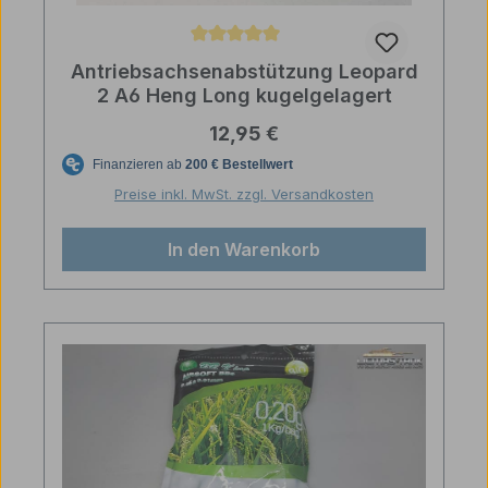
Durchschnittliche Bewertung von 5 von 5 Sternen
Antriebsachsenabstützung Leopard
2 A6 Heng Long kugelgelagert
Regulärer Preis:
12,95 €
Preise inkl. MwSt. zzgl. Versandkosten
In den Warenkorb