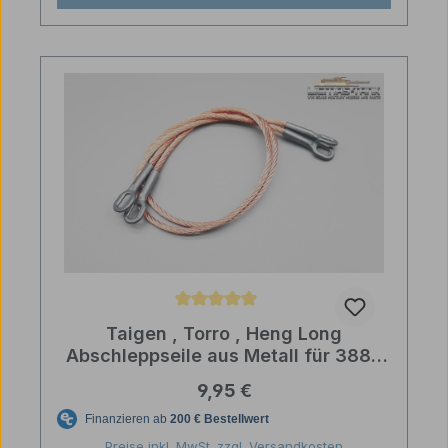
Durchschnittliche Bewertung von 5 von 5 Sternen
Taigen , Torro , Heng Long
Abschleppseile aus Metall für 3889
Leopard 2A6
Regulärer Preis:
9,95 €
Preise inkl. MwSt. zzgl. Versandkosten