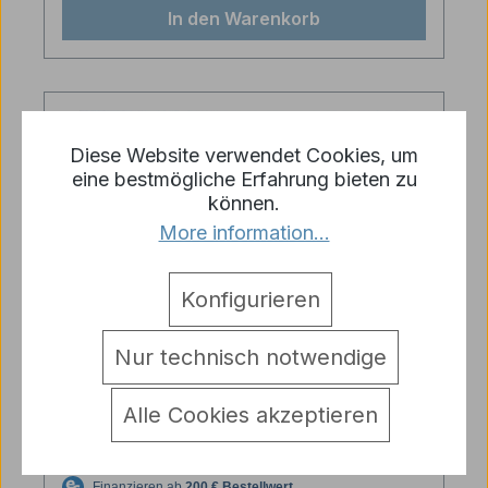
In den Warenkorb
Diese Website verwendet Cookies, um
eine bestmögliche Erfahrung bieten zu
können.
More information...
Konfigurieren
Nur technisch notwendige
Leopard Munitionskiste Bundeswehr
Alle Cookies akzeptieren
120mm Maßstab 1:16 licmas-tank
Regulärer Preis:
7,95 €