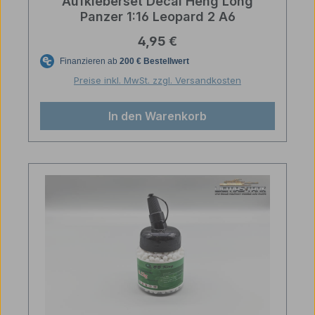
Aufkleberset Decal Heng Long
Panzer 1:16 Leopard 2 A6
Regulärer Preis:
4,95 €
Preise inkl. MwSt. zzgl. Versandkosten
In den Warenkorb