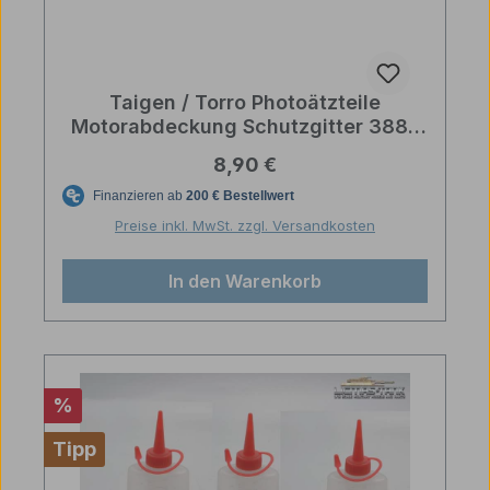
Taigen / Torro Photoätzteile
Motorabdeckung Schutzgitter 3889
Leopard 2A6
Regulärer Preis:
8,90 €
Preise inkl. MwSt. zzgl. Versandkosten
In den Warenkorb
Rabatt
%
Tipp