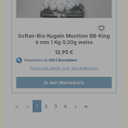
Softair-Bio-Kugeln Munition BB-King
6 mm 1 Kg 0.20g weiss
Regulärer Preis:
12,95 €
Preise inkl. MwSt. zzgl. Versandkosten
In den Warenkorb
Seite
Seite
Seite
Seite
1
2
3
4