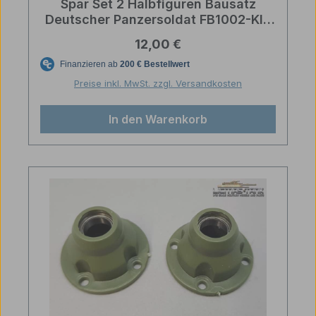
Spar Set 2 Halbfiguren Bausatz
Deutscher Panzersoldat FB1002-KIT
FB1003-KIT
Regulärer Preis:
12,00 €
Preise inkl. MwSt. zzgl. Versandkosten
In den Warenkorb