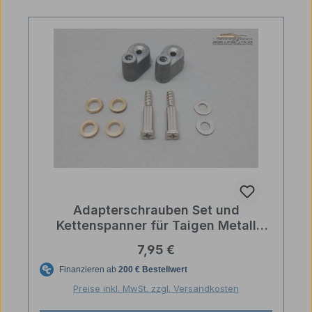
Adapterschrauben Set und
Kettenspanner für Taigen Metall
Leiträder an Heng Long Kunststoff
Regulärer Preis:
7,95 €
Unterwanne
Preise inkl. MwSt. zzgl. Versandkosten