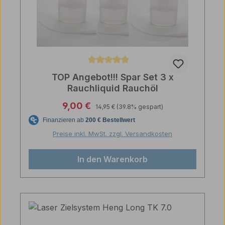
Durchschnittliche Bewertung von 5 von 5 Sternen
TOP Angebot!!! Spar Set 3 x
Rauchliquid Rauchöl
Regulärer Preis:
Verkaufspreis:
9,00 €
14,95 €
(39.8% gespart)
Preise inkl. MwSt. zzgl. Versandkosten
In den Warenkorb