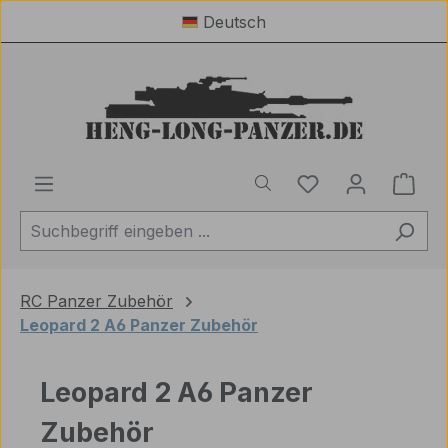
Deutsch
Zum Hauptinhalt springen
Du hast 0 Produ
Ware
RC Panzer Zubehör
Leopard 2 A6 Panzer Zubehör
Leopard 2 A6 Panzer
Zubehör