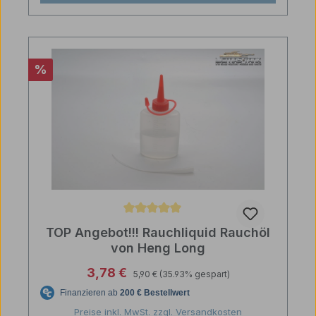
Rabatt
%
Durchschnittliche Bewertung von 5 von 5 Sternen
TOP Angebot!!! Rauchliquid Rauchöl
von Heng Long
Regulärer Preis:
Verkaufspreis:
3,78 €
5,90 €
(35.93% gespart)
Preise inkl. MwSt. zzgl. Versandkosten