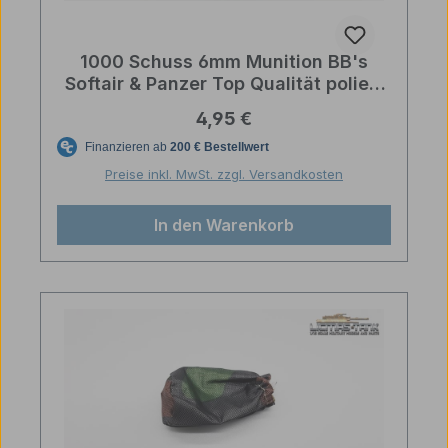
1000 Schuss 6mm Munition BB's
Softair & Panzer Top Qualität poliert
weiß
Regulärer Preis:
4,95 €
Preise inkl. MwSt. zzgl. Versandkosten
In den Warenkorb