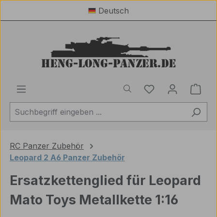
Deutsch
Zum Hauptinhalt springen
Du hast 0 Produ
Ware
RC Panzer Zubehör
Leopard 2 A6 Panzer Zubehör
Ersatzkettenglied für Leopard
Mato Toys Metallkette 1:16