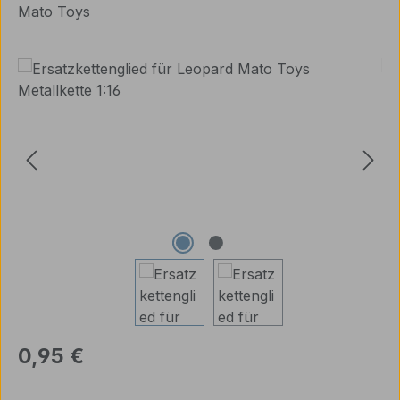
Mato Toys
Bildergalerie überspringen
Regulärer Preis:
0,95 €