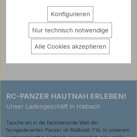
Ersatzkettenglied für Leopard Mato Toys
Metallkette 1:16Ersatzkettenglied - Lieferung 1 Stk
Konfigurieren
wie abgebildet
Nur technisch notwendige
Hersteller
Warnhinweise
Alle Cookies akzeptieren
Bewertungen
RC-PANZER HAUTNAH ERLEBEN!
Unser Ladengeschäft in Haibach
Tauche ein in die faszinierende Welt der
ferngesteuerten Panzer im Maßstab 1:16. In unserem