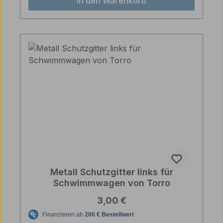
In den Warenkorb
Metall Schutzgitter links für
Schwimmwagen von Torro
Regulärer Preis:
3,00 €