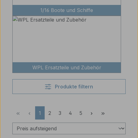
1/16 Boote und Schiffe
WPL Ersatzteile und Zubehör
Produkte filtern
Seite
Seite
Seite
Seite
Seite
1
2
3
4
5