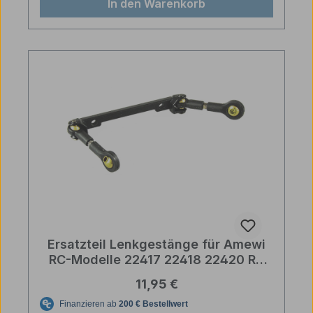
In den Warenkorb
Ersatzteil Lenkgestänge für Amewi
RC-Modelle 22417 22418 22420 RC
4x4 U.S. Militär Truck 1:10
Regulärer Preis:
11,95 €