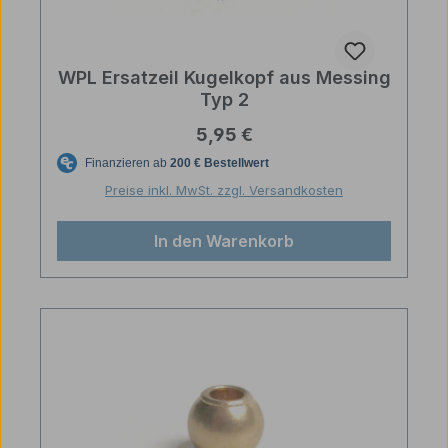
WPL Ersatzeil Kugelkopf aus Messing
Typ 2
Regulärer Preis:
5,95 €
Preise inkl. MwSt. zzgl. Versandkosten
In den Warenkorb