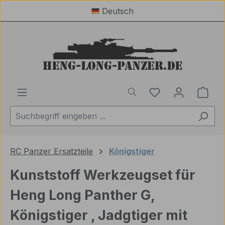
Deutsch
Zum Hauptinhalt springen
Du hast 0 Produ
Ware
RC Panzer Ersatzteile
Königstiger
Kunststoff Werkzeugset für
Heng Long Panther G,
Königstiger , Jadgtiger mit