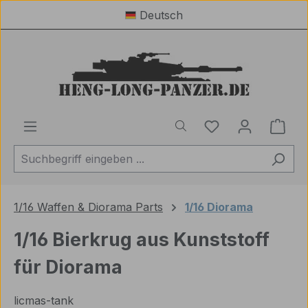
Deutsch
Zum Hauptinhalt springen
Du hast 0 Produ
Ware
1/16 Waffen & Diorama Parts
1/16 Diorama
1/16 Bierkrug aus Kunststoff
für Diorama
licmas-tank