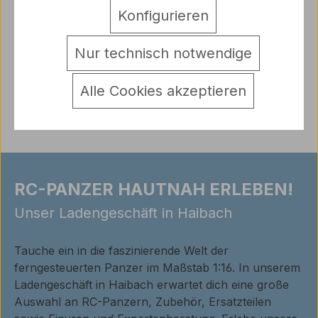
Details/Lieferumfang: 1 x Bierkrug
Mehr
Konfigurieren
Hersteller
Nur technisch notwendige
Warnhinweise
Bewertungen
Alle Cookies akzeptieren
RC-PANZER HAUTNAH ERLEBEN!
Unser Ladengeschäft in Haibach
Tauche ein in die faszinierende Welt der
ferngesteuerten Panzer im Maßstab 1:16. In unserem
Ladengeschäft in Haibach erwartet dich eine große
Auswahl an RC-Panzern, Zubehör, Ersatzteilen