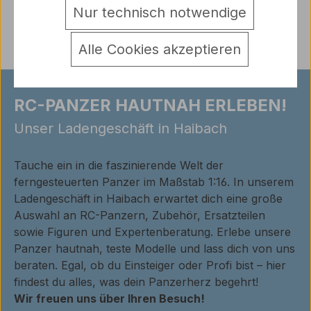
Bewertungen
Nur technisch notwendige
Alle Cookies akzeptieren
RC-PANZER HAUTNAH ERLEBEN!
Unser Ladengeschäft in Haibach
Tauche ein in die faszinierende Welt der
ferngesteuerten Panzer im Maßstab 1:16. In unserem
Ladengeschäft in Haibach erwartet dich eine große
Auswahl an RC-Panzern, Zubehör, Ersatzteilen
sowie Figuren und Expertenberatung. Erlebe unsere
Panzer hautnah, teste Modelle und lass dich von uns
beraten. Egal, ob du Einsteiger oder Profi bist – hier
findest du alles, was dein Panzerherz begehrt!
Wir freuen uns über Ihren Besuch!