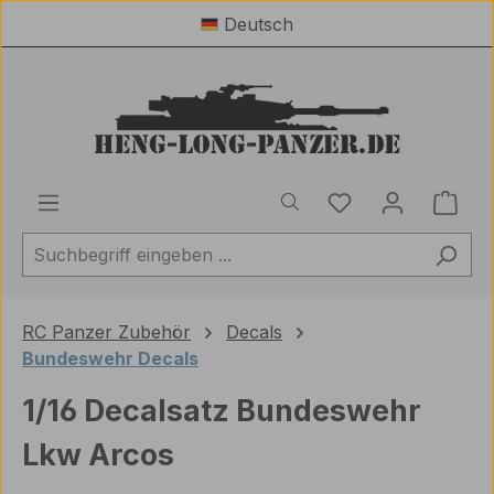
Deutsch
Zum Hauptinhalt springen
Du hast 0 Produ
Ware
RC Panzer Zubehör
Decals
Bundeswehr Decals
1/16 Decalsatz Bundeswehr
Lkw Arcos