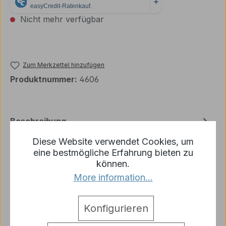
Nicht mehr verfügbar
Zum Merkzettel hinzufügen
Produktnummer:
4606
Beschreibung
Der Decalsatz Bundeswehr Lkw Arcos beinhaltet
Diese Website verwendet Cookies, um
Beschriftungen für den BW Lkw.
eine bestmögliche Erfahrung bieten zu
[TAB:Verarbeitung]Benötigte Werkzeuge: - S…
können.
Mehr
More information...
Hersteller
Konfigurieren
Warnhinweise