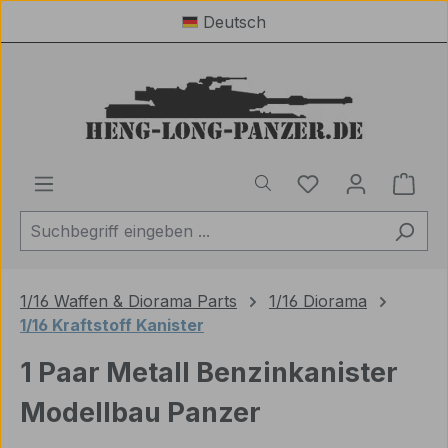
Deutsch
Zum Hauptinhalt springen
Du hast 0 Produ
Ware
1/16 Waffen & Diorama Parts
1/16 Diorama
1/16 Kraftstoff Kanister
1 Paar Metall Benzinkanister
Modellbau Panzer