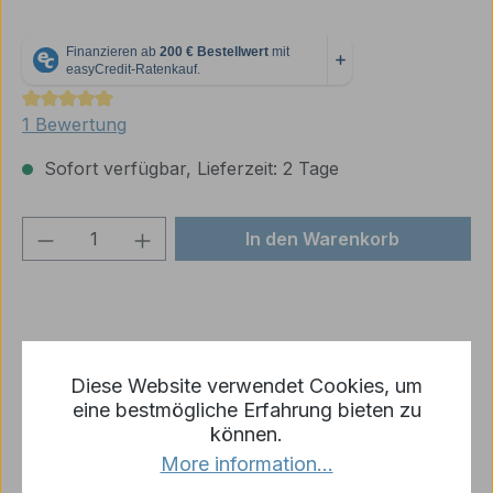
Durchschnittliche Bewertung von 5 von 5 Sternen
1 Bewertung
Sofort verfügbar, Lieferzeit: 2 Tage
Produkt Anzahl: Gib den gewünschten We
In den Warenkorb
Diese Website verwendet Cookies, um
Zum Merkzettel hinzufügen
eine bestmögliche Erfahrung bieten zu
Produktnummer:
MT066-R4
können.
More information...