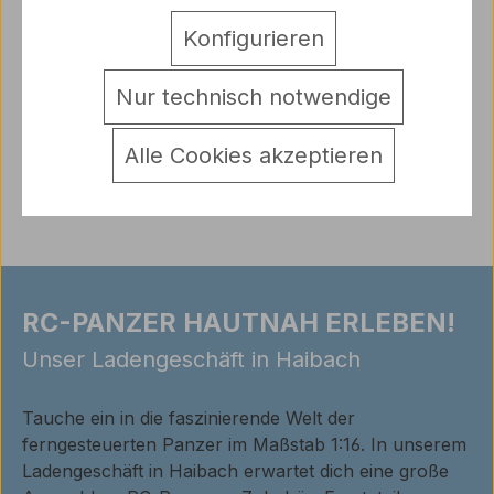
Beschreibung
Konfigurieren
1 Paar Metall Benzinkanister Modellbau Panzer 1:16
Lieferumfang: 2 Stück Kanister aus Metall
Mehr
Nur technisch notwendige
Warnhinweise
Alle Cookies akzeptieren
Bewertungen
RC-PANZER HAUTNAH ERLEBEN!
Unser Ladengeschäft in Haibach
Tauche ein in die faszinierende Welt der
ferngesteuerten Panzer im Maßstab 1:16. In unserem
Ladengeschäft in Haibach erwartet dich eine große