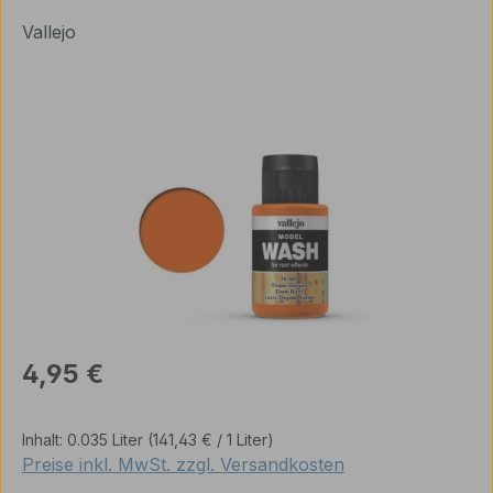
Vallejo
Bildergalerie überspringen
Regulärer Preis:
4,95 €
Inhalt:
0.035 Liter
(141,43 € / 1 Liter)
Preise inkl. MwSt. zzgl. Versandkosten