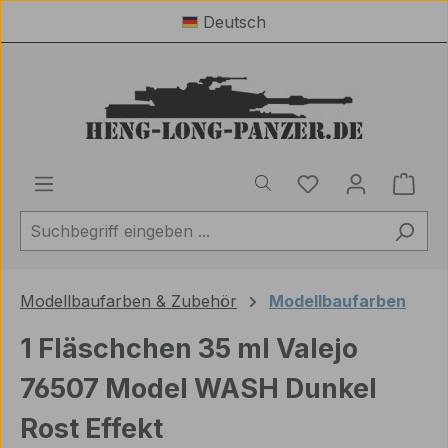
Deutsch
Zum Hauptinhalt springen
Du hast 0 Produ
Ware
Modellbaufarben & Zubehör
Modellbaufarben
1 Fläschchen 35 ml Valejo
76507 Model WASH Dunkel
Rost Effekt