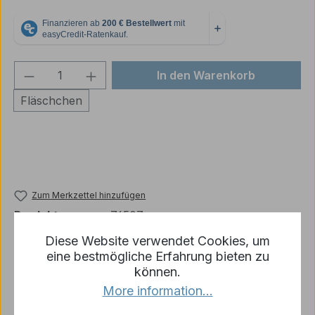
Produkt Anzahl: Gib den gewünschten We
In den Warenkorb
Fläschchen
Zum Merkzettel hinzufügen
Produktnummer:
76507
Diese Website verwendet Cookies, um
eine bestmögliche Erfahrung bieten zu
können.
Beschreibung
More information...
Model Wash 507 DARK Rust - Dunkel Rost Effekt
Hersteller: Acrylicos Vallejo Inhalt: 35 ml Für