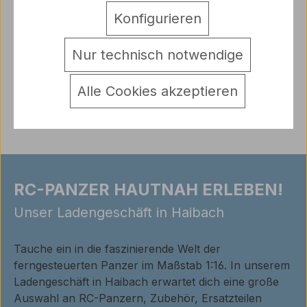
Starke…
Mehr
Konfigurieren
Hersteller
Nur technisch notwendige
Warnhinweise
Alle Cookies akzeptieren
Bewertungen
RC-PANZER HAUTNAH ERLEBEN!
Unser Ladengeschäft in Haibach
Tauche ein in die faszinierende Welt der
ferngesteuerten Panzer im Maßstab 1:16. In unserem
Ladengeschäft in Haibach erwartet dich eine große
Auswahl an RC-Panzern, Zubehör, Ersatzteilen