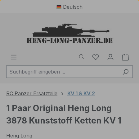
Deutsch
Zum Hauptinhalt springen
Du hast 0 Produ
Ware
RC Panzer Ersatzteile
KV 1 & KV 2
1 Paar Original Heng Long
3878 Kunststoff Ketten KV 1
Heng Long