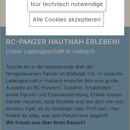
Bewertungen
Nur technisch notwendige
Alle Cookies akzeptieren
RC-PANZER HAUTNAH ERLEBEN!
Unser Ladengeschäft in Haibach
Tauche ein in die faszinierende Welt der
ferngesteuerten Panzer im Maßstab 1:16. In unserem
Ladengeschäft in Haibach erwartet dich eine große
Auswahl an RC-Panzern, Zubehör, Ersatzteilen
sowie Figuren und Expertenberatung. Erlebe unsere
Panzer hautnah, teste Modelle und lass dich von uns
beraten. Egal, ob du Einsteiger oder Profi bist – hier
findest du alles, was dein Panzerherz begehrt!
Wir freuen uns über Ihren Besuch!