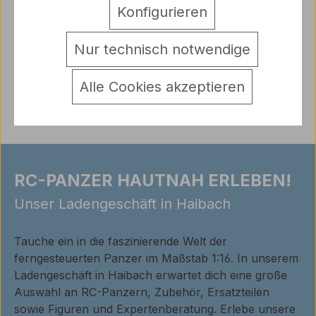
Mehr
Konfigurieren
Hersteller
Nur technisch notwendige
Warnhinweise
Bewertungen
Alle Cookies akzeptieren
RC-PANZER HAUTNAH ERLEBEN!
Unser Ladengeschäft in Haibach
Tauche ein in die faszinierende Welt der
ferngesteuerten Panzer im Maßstab 1:16. In unserem
Ladengeschäft in Haibach erwartet dich eine große
Auswahl an RC-Panzern, Zubehör, Ersatzteilen
sowie Figuren und Expertenberatung. Erlebe unsere