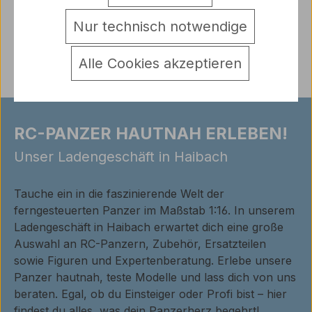
Warnhinweise
Nur technisch notwendige
Bewertungen
Alle Cookies akzeptieren
RC-PANZER HAUTNAH ERLEBEN!
Unser Ladengeschäft in Haibach
Tauche ein in die faszinierende Welt der
ferngesteuerten Panzer im Maßstab 1:16. In unserem
Ladengeschäft in Haibach erwartet dich eine große
Auswahl an RC-Panzern, Zubehör, Ersatzteilen
sowie Figuren und Expertenberatung. Erlebe unsere
Panzer hautnah, teste Modelle und lass dich von uns
beraten. Egal, ob du Einsteiger oder Profi bist – hier
findest du alles, was dein Panzerherz begehrt!