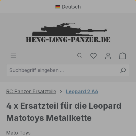
Deutsch
Zum Hauptinhalt springen
Du hast 0 Produ
Ware
RC Panzer Ersatzteile
Leopard 2 A6
4 x Ersatzteil für die Leopard
Matotoys Metallkette
Mato Toys