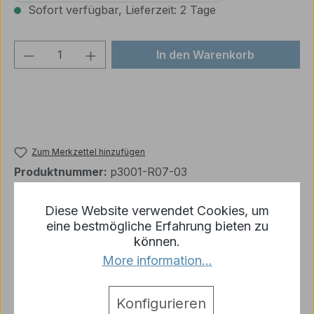
Sofort verfügbar, Lieferzeit: 2 Tage
Produkt Anzahl: Gib den gewünschten We
In den Warenkorb
Zum Merkzettel hinzufügen
Produktnummer:
p3001-R07-03
Diese Website verwendet Cookies, um
eine bestmögliche Erfahrung bieten zu
Beschreibung
können.
4 x Ersatzteil für die Leopard Matotoys Metallkette
More information...
wie abgebildet.
Mehr
Hersteller
Konfigurieren