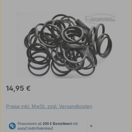
Bildergalerie überspringen
Regulärer Preis:
14,95 €
Preise inkl. MwSt. zzgl. Versandkosten