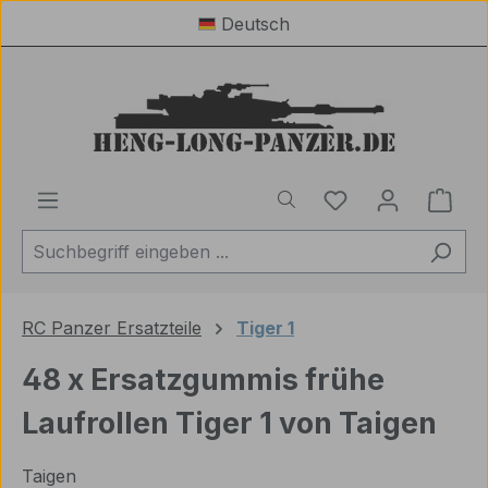
Deutsch
Zum Hauptinhalt springen
Du hast 0 Produ
Ware
RC Panzer Ersatzteile
Tiger 1
48 x Ersatzgummis frühe
Laufrollen Tiger 1 von Taigen
Taigen