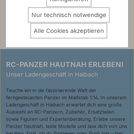
Warnhinweise
Nur technisch notwendige
Bewertungen
Alle Cookies akzeptieren
RC-PANZER HAUTNAH ERLEBEN!
Unser Ladengeschäft in Haibach
Tauche ein in die faszinierende Welt der
ferngesteuerten Panzer im Maßstab 1:16. In unserem
Ladengeschäft in Haibach erwartet dich eine große
Auswahl an RC-Panzern, Zubehör, Ersatzteilen
sowie Figuren und Expertenberatung. Erlebe unsere
Panzer hautnah, teste Modelle und lass dich von uns
beraten. Egal, ob du Einsteiger oder Profi bist – hier