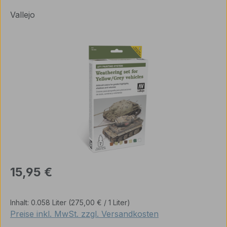
Vallejo
Bildergalerie überspringen
Regulärer Preis:
15,95 €
Inhalt:
0.058 Liter
(275,00 € / 1 Liter)
Preise inkl. MwSt. zzgl. Versandkosten