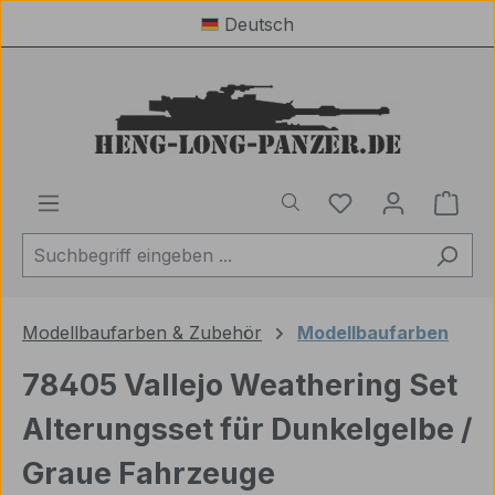
Deutsch
Zum Hauptinhalt springen
Du hast 0 Produ
Ware
Modellbaufarben & Zubehör
Modellbaufarben
78405 Vallejo Weathering Set
Alterungsset für Dunkelgelbe /
Graue Fahrzeuge