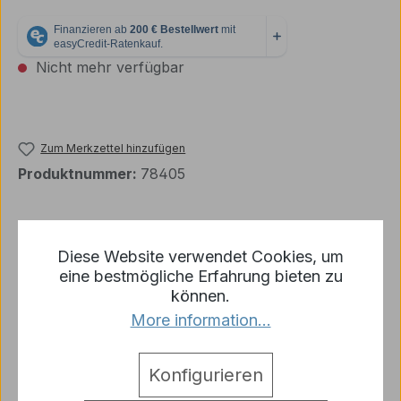
Nicht mehr verfügbar
Zum Merkzettel hinzufügen
Produktnummer:
78405
Beschreibung
Diese Website verwendet Cookies, um
eine bestmögliche Erfahrung bieten zu
Alterungsset für Dunkelgelbe / Graue Fahrzeuge
können.
Vallejo Weathering Set für Dunkelgelbe / Graue
More information...
Fahrzeuge…
Mehr
Hersteller
Konfigurieren
Warnhinweise