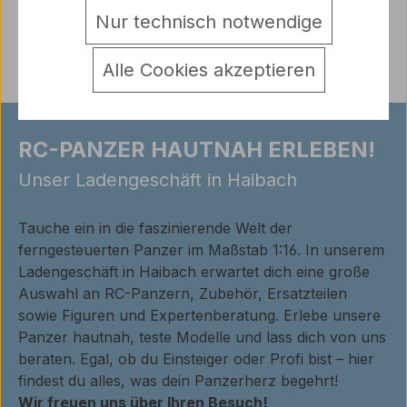
Nur technisch notwendige
Bewertungen
Alle Cookies akzeptieren
RC-PANZER HAUTNAH ERLEBEN!
Unser Ladengeschäft in Haibach
Tauche ein in die faszinierende Welt der
ferngesteuerten Panzer im Maßstab 1:16. In unserem
Ladengeschäft in Haibach erwartet dich eine große
Auswahl an RC-Panzern, Zubehör, Ersatzteilen
sowie Figuren und Expertenberatung. Erlebe unsere
Panzer hautnah, teste Modelle und lass dich von uns
beraten. Egal, ob du Einsteiger oder Profi bist – hier
findest du alles, was dein Panzerherz begehrt!
Wir freuen uns über Ihren Besuch!