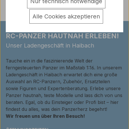
Nur technisch notwendige
Alle Cookies akzeptieren
RC-PANZER HAUTNAH ERLEBEN!
Unser Ladengeschäft in Haibach
Tauche ein in die faszinierende Welt der
ferngesteuerten Panzer im Maßstab 1:16. In unserem
Ladengeschäft in Haibach erwartet dich eine große
Auswahl an RC-Panzern, Zubehör, Ersatzteilen
sowie Figuren und Expertenberatung. Erlebe unsere
Panzer hautnah, teste Modelle und lass dich von uns
beraten. Egal, ob du Einsteiger oder Profi bist – hier
findest du alles, was dein Panzerherz begehrt!
Wir freuen uns über Ihren Besuch!