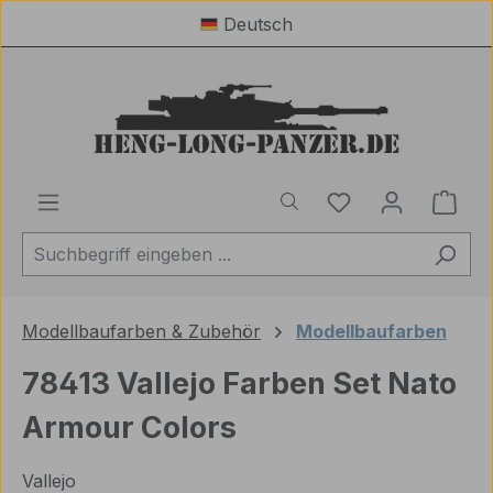
Deutsch
Zum Hauptinhalt springen
Du hast 0 Produ
Ware
Modellbaufarben & Zubehör
Modellbaufarben
78413 Vallejo Farben Set Nato
Armour Colors
Vallejo