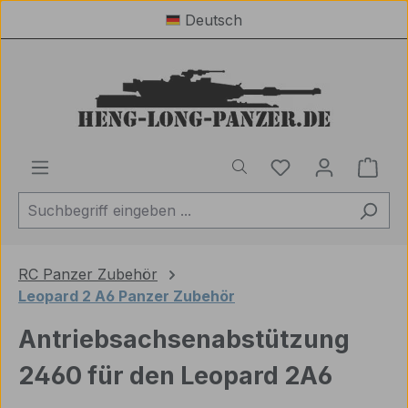
Deutsch
Zum Hauptinhalt springen
Du hast 0 Produ
Ware
RC Panzer Zubehör
Leopard 2 A6 Panzer Zubehör
Antriebsachsenabstützung
2460 für den Leopard 2A6