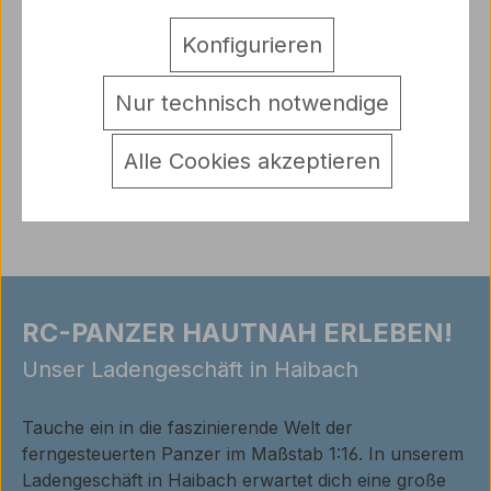
Antriebsachsenabstützung für den Leopard 2A6
Zwei gedrehte Aluminiumplatten mit
Konfigurieren
Sinterlagerbuchsen zur zus&aum…
Mehr
Hersteller
Nur technisch notwendige
Warnhinweise
Alle Cookies akzeptieren
Bewertungen
RC-PANZER HAUTNAH ERLEBEN!
Unser Ladengeschäft in Haibach
Tauche ein in die faszinierende Welt der
ferngesteuerten Panzer im Maßstab 1:16. In unserem
Ladengeschäft in Haibach erwartet dich eine große