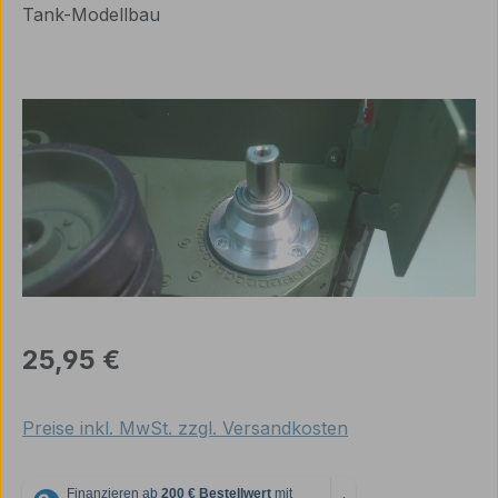
Tank-Modellbau
Bildergalerie überspringen
Regulärer Preis:
25,95 €
Preise inkl. MwSt. zzgl. Versandkosten