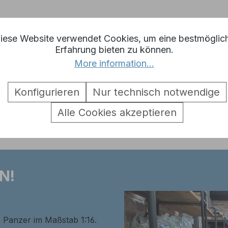
iese Website verwendet Cookies, um eine bestmöglic
Erfahrung bieten zu können.
il für Tiger 1 Schläuche frühe V
More information...
Konfigurieren
Nur technisch notwendige
Alle Cookies akzeptieren
N!
n Panzer im Maßstab 1:16.