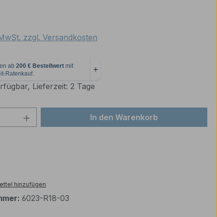
eis:
. MwSt. zzgl. Versandkosten
fügbar, Lieferzeit: 2 Tage
 Anzahl: Gib den gewünschten Wert ein 
In den Warenkorb
ttel hinzufügen
mmer:
6023-R18-03