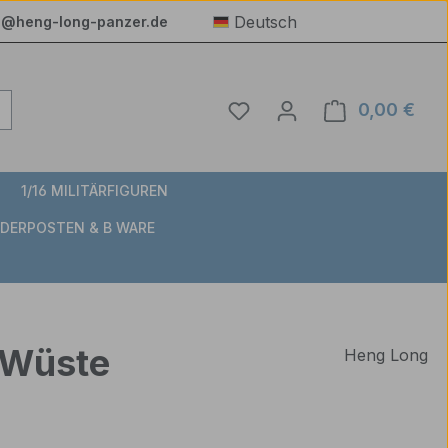
Deutsch
e@heng-long-panzer.de
Du hast 0 Produkte auf 
0,00 €
Ware
1/16 MILITÄRFIGUREN
DERPOSTEN & B WARE
6 Wüste
Heng Long