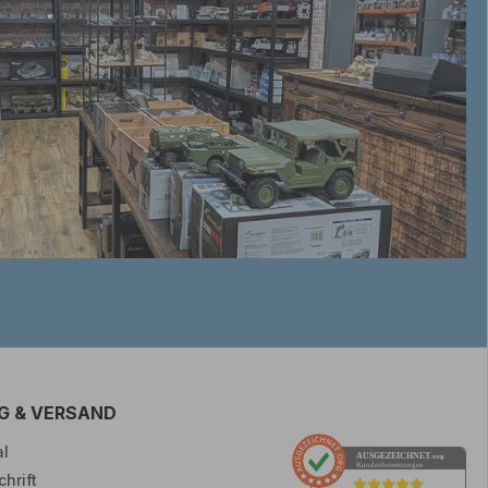
G & VERSAND
l
AUSGEZEICHNET
.org
Kundenbewertungen
hrift