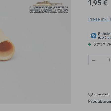
Regulärer Pr
1,95 €
Preise inkl
Sofort ver
Produkt
Zum Merkze
Produktnu