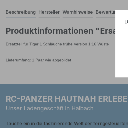
Beschreibung
Hersteller
Warnhinweise
Bewertungen
D
Produktinformationen "Ersatzte
Ersatzteil für Tiger 1 Schläuche frühe Version 1:16 Wüste
Lieferumfang: 1 Paar wie abgebildet
RC-PANZER HAUTNAH ERLEBE
Unser Ladengeschäft in Haibach
Tauche ein in die faszinierende Welt der ferngesteuerte