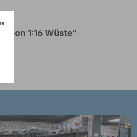
he
ersion 1:16 Wüste"