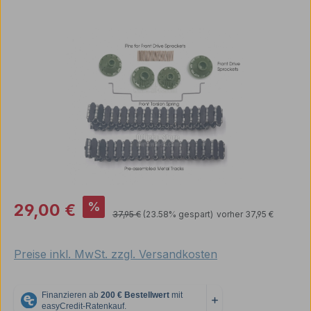
Bildergalerie überspringen
Verkaufspreis:
%
29,00 €
Regulärer Preis:
37,95 €
(23.58% gespart)
vorher 37,95 €
Preise inkl. MwSt. zzgl. Versandkosten