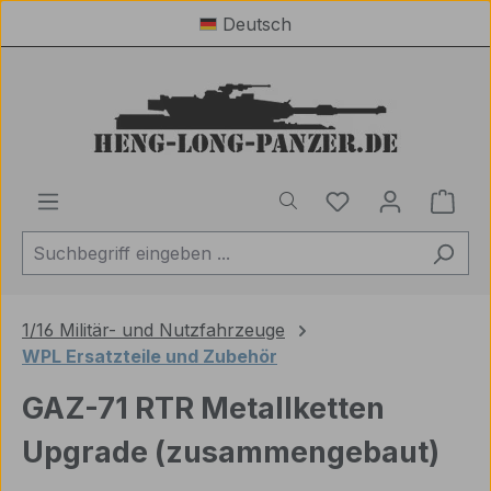
Deutsch
Zum Hauptinhalt springen
Du hast 0 Produ
Ware
1/16 Militär- und Nutzfahrzeuge
WPL Ersatzteile und Zubehör
GAZ-71 RTR Metallketten
Upgrade (zusammengebaut)