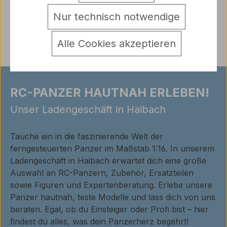
Warnhinweise
Nur technisch notwendige
Bewertungen
Alle Cookies akzeptieren
RC-PANZER HAUTNAH ERLEBEN!
Unser Ladengeschäft in Haibach
Tauche ein in die faszinierende Welt der
ferngesteuerten Panzer im Maßstab 1:16. In unserem
Ladengeschäft in Haibach erwartet dich eine große
Auswahl an RC-Panzern, Zubehör, Ersatzteilen
sowie Figuren und Expertenberatung. Erlebe unsere
Panzer hautnah, teste Modelle und lass dich von uns
beraten. Egal, ob du Einsteiger oder Profi bist – hier
findest du alles, was dein Panzerherz begehrt!