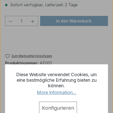
Sofort verfügbar, Lieferzeit: 2 Tage
Produkt Anzahl: Gib den gewünschten We
In den Warenkorb
Zum Merkzettel hinzufügen
Produktnummer:
AE001
Diese Website verwendet Cookies, um
eine bestmögliche Erfahrung bieten zu
Beschreibung
können.
More information...
GAZ-71 RTR Metallketten Upgrade
(Zusammengebaut) Dies ist eine zusammengebaute
Version der Metallkette für GAZ-71 (E1…
Mehr
Konfigurieren