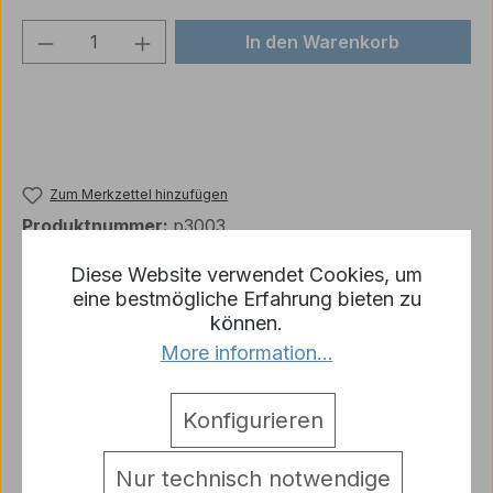
Produkt Anzahl: Gib den gewünschten We
In den Warenkorb
Zum Merkzettel hinzufügen
Produktnummer:
p3003
Diese Website verwendet Cookies, um
eine bestmögliche Erfahrung bieten zu
Beschreibung
können.
More information...
1 x Micro Adapter
Warnhinweise
Konfigurieren
Bewertungen
Nur technisch notwendige