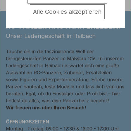
Alle Cookies akzeptieren
RC-PANZER HAUTNAH ERLEBEN!
Unser Ladengeschäft in Haibach
Tauche ein in die faszinierende Welt der
ferngesteuerten Panzer im Maßstab 1:16. In unserem
Ladengeschäft in Haibach erwartet dich eine große
Auswahl an RC-Panzern, Zubehör, Ersatzteilen
sowie Figuren und Expertenberatung. Erlebe unsere
Panzer hautnah, teste Modelle und lass dich von uns
beraten. Egal, ob du Einsteiger oder Profi bist – hier
findest du alles, was dein Panzerherz begehrt!
Wir freuen uns über Ihren Besuch!
ÖFFNUNGSZEITEN
Montag – Freitag: 09:00 - 12:30 & 13:00 - 17:00 Uhr