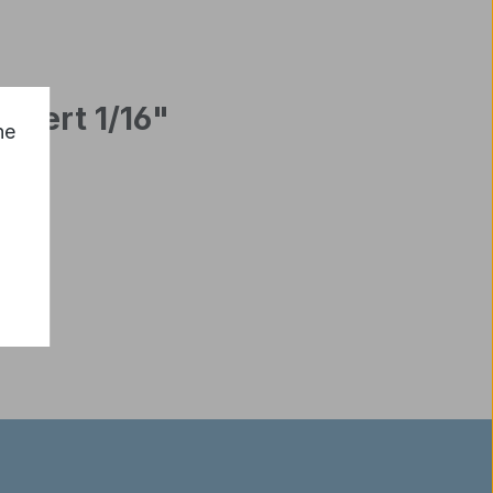
iert 1/16"
he