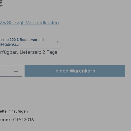
eis:
€
. MwSt. zzgl. Versandkosten
fügbar, Lieferzeit: 2 Tage
 Anzahl: Gib den gewünschten Wert ein 
In den Warenkorb
ttel hinzufügen
mmer:
OP-12016