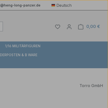
Deutsch
e@heng-long-panzer.de
Du hast 0 Produkte auf 
0,00 €
Ware
1/16 MILITÄRFIGUREN
DERPOSTEN & B WARE
Torro GmbH