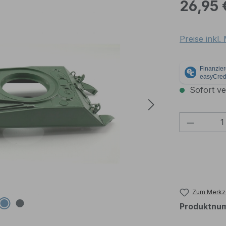
Regulärer Pr
26,95 
Preise inkl
Sofort ver
Produkt
Zum Merkze
Produktnu