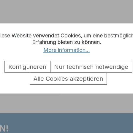
an M4A3 76mm Oberwanne unlack
iese Website verwendet Cookies, um eine bestmöglic
Erfahrung bieten zu können.
More information...
Konfigurieren
Nur technisch notwendige
Alle Cookies akzeptieren
N!