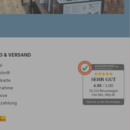
G & VERSAND
l
AUSGEZEICHNET
.org
Kundenbewertungen
hrift
SEHR GUT
tkarte
4.98
/ 5.00
nahme
16.214 Bewertungen
sse
von hier, ebay.de
Hinweis zu den Bewertungen
zahlung