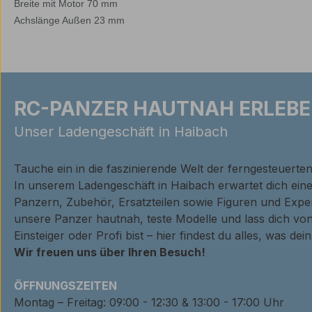
Breite mit Motor 70 mm
Achslänge Außen 23 mm
RC-PANZER HAUTNAH ERLEBE
Unser Ladengeschäft in Haibach
Tauche ein in die faszinierende Welt der ferngesteuerte
In unserem Ladengeschäft in Haibach erwartet dich ei
Panzern, Zubehör, Ersatzteilen sowie Figuren und Expe
unsere Panzer hautnah, teste Modelle und lass dich von
Einsteiger oder Profi bist – hier findest du alles, was de
Wir freuen uns über Ihren Besuch!
ÖFFNUNGSZEITEN
Montag – Freitag: 09:00 - 12:30 & 13:00 - 17:00 Uhr