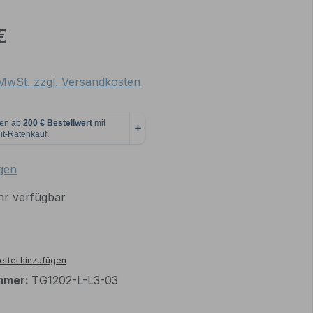
eis:
€
. MwSt. zzgl. Versandkosten
tliche Bewertung von 4 von 5 Sternen
gen
r verfügbar
ttel hinzufügen
mmer:
TG1202-L-L3-03