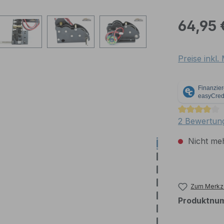
Regulärer Pr
64,95 
Preise inkl
Durchschnit
2 Bewertun
Nicht meh
Zum Merkze
Produktnu