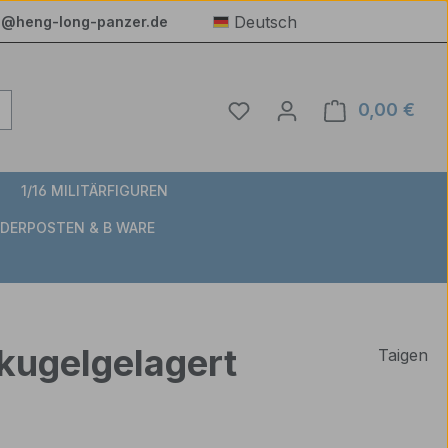
Deutsch
e@heng-long-panzer.de
Du hast 0 Produkte auf 
0,00 €
Ware
1/16 MILITÄRFIGUREN
DERPOSTEN & B WARE
 kugelgelagert
Taigen