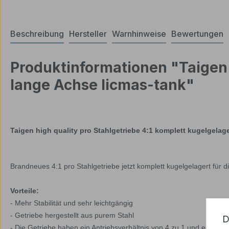
Beschreibung
Hersteller
Warnhinweise
Bewertungen
Produktinformationen "Taigen 
lange Achse licmas-tank"
Taigen high quality pro Stahlgetriebe 4:1 komplett kugelgelage
Brandneues 4:1 pro Stahlgetriebe jetzt komplett kugelgelagert für
Vorteile:
- Mehr Stabilität und sehr leichtgängig
- Getriebe
hergestellt aus purem Stahl
D
- Die Getriebe haben ein
Antriebsverhältnis
von 4
zu
1
und entwicke