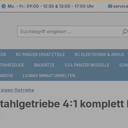
Mo. - Fr.: 09:00 - 12:30 & 13:00 - 17:00 Uhr
servic
HÖR
RC PANZER ERSATZTEILE
RC ELEKTRONIK & AKKUS
TZFAHRZEUGE
BAUSÄTZE
1/24 PANZER MODELLE
SON
ANDISE
LICMAS MINIATURWELTEN
aigen Getriebe
Stahlgetriebe 4:1 komplett
k