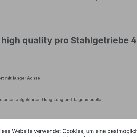
high quality pro Stahlgetriebe 4
rt mit langer Achse
 die unten aufgeführten Heng Long und Taigenmodelle.
iese Website verwendet Cookies, um eine bestmöglic
ln dadurch mehr Leistung