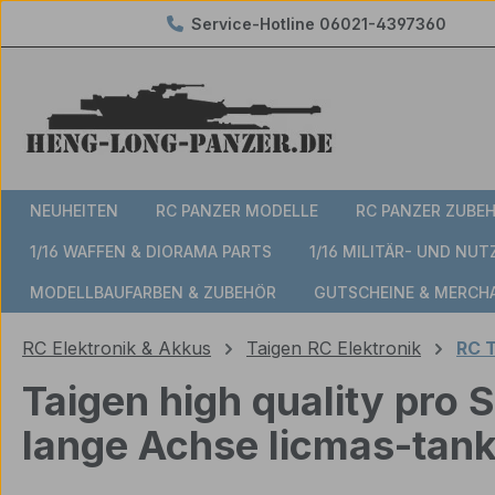
Service-Hotline
06021-4397360
m Hauptinhalt springen
Zur Suche springen
Zur Hauptnavigation springen
NEUHEITEN
RC PANZER MODELLE
RC PANZER ZUBE
1/16 WAFFEN & DIORAMA PARTS
1/16 MILITÄR- UND NU
MODELLBAUFARBEN & ZUBEHÖR
GUTSCHEINE & MERCH
RC Elektronik & Akkus
Taigen RC Elektronik
RC T
Taigen high quality pro 
lange Achse licmas-tan