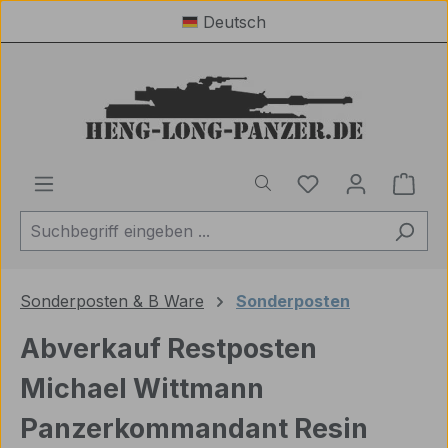
Deutsch
Zum Hauptinhalt springen
Du hast 0 Produ
Ware
Sonderposten & B Ware
Sonderposten
Abverkauf Restposten
Michael Wittmann
Panzerkommandant Resin