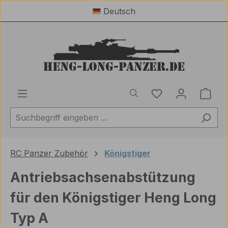
Deutsch
Zum Hauptinhalt springen
Du hast 0 Produ
Ware
RC Panzer Zubehör
Königstiger
Antriebsachsenabstützung
für den Königstiger Heng Long
Typ A