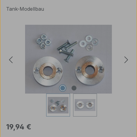
Tank-Modellbau
Bildergalerie überspringen
Regulärer Preis:
19,94 €