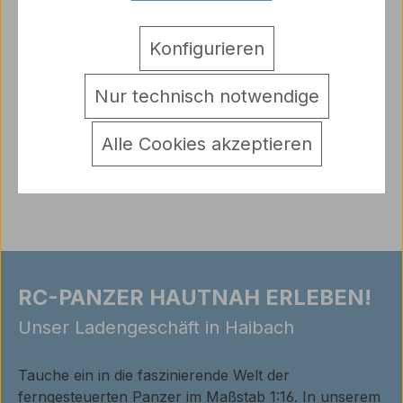
Antriebsachsenabstützung für den Königstiger Typ
Konfigurieren
A: Für Achsen bis 7,99mm Zwei gedrehte Alumin…
Mehr
Nur technisch notwendige
Hersteller
Warnhinweise
Alle Cookies akzeptieren
Bewertungen
RC-PANZER HAUTNAH ERLEBEN!
Unser Ladengeschäft in Haibach
Tauche ein in die faszinierende Welt der
ferngesteuerten Panzer im Maßstab 1:16. In unserem