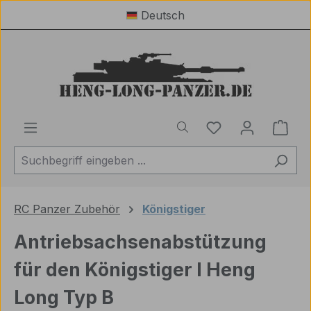
Deutsch
Zum Hauptinhalt springen
Du hast 0 Produ
Ware
RC Panzer Zubehör
Königstiger
Antriebsachsenabstützung
für den Königstiger I Heng
Long Typ B