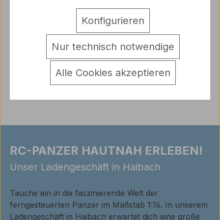
Antriebsachsenabstützung für den Königstiger Typ
Konfigurieren
B: Für Achsen bis 8,08mm Zwei gedrehte…
Mehr
Hersteller
Nur technisch notwendige
Warnhinweise
Alle Cookies akzeptieren
Bewertungen
RC-PANZER HAUTNAH ERLEBEN!
Unser Ladengeschäft in Haibach
Tauche ein in die faszinierende Welt der
ferngesteuerten Panzer im Maßstab 1:16. In unserem
Ladengeschäft in Haibach erwartet dich eine große