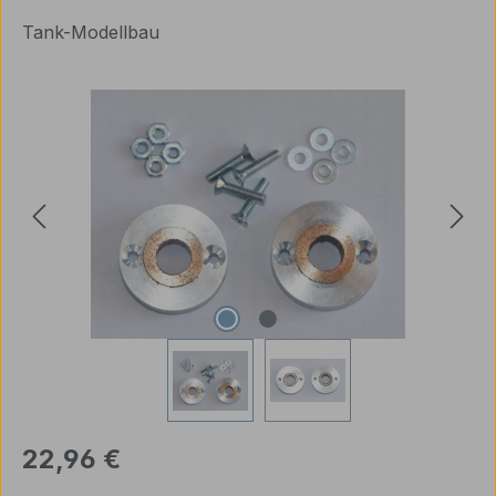
Tank-Modellbau
Bildergalerie überspringen
Regulärer Preis:
22,96 €