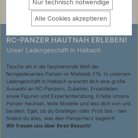
Nur technisch notwendige
Alle Cookies akzeptieren
RC-PANZER HAUTNAH ERLEBEN!
Unser Ladengeschäft in Haibach
Tauche ein in die faszinierende Welt der
ferngesteuerten Panzer im Maßstab 1:16. In unserem
Ladengeschäft in Haibach erwartet dich eine große
Auswahl an RC-Panzern, Zubehör, Ersatzteilen
sowie Figuren und Expertenberatung. Erlebe unsere
Panzer hautnah, teste Modelle und lass dich von uns
beraten. Egal, ob du Einsteiger oder Profi bist – hier
findest du alles, was dein Panzerherz begehrt!
Wir freuen uns über Ihren Besuch!