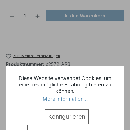
Produkt Anzahl: Gib den gewünschten We
In den Warenkorb
Zum Merkzettel hinzufügen
Produktnummer:
p2572-AR3
Diese Website verwendet Cookies, um
eine bestmögliche Erfahrung bieten zu
Beschreibung
können.
Aufkleber Decal Königstiger 1:16 Lieferung wie
More information...
abgebildet
Mehr
Warnhinweise
Konfigurieren
Bewertungen