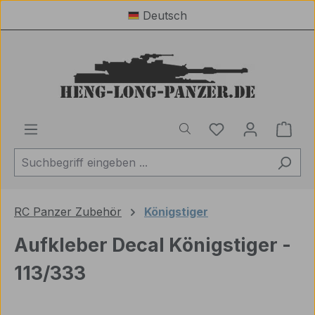
Deutsch
Zum Hauptinhalt springen
Du hast 0 Produ
Ware
RC Panzer Zubehör
Königstiger
Aufkleber Decal Königstiger -
113/333