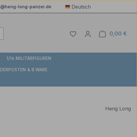
Deutsch
e@heng-long-panzer.de
Du hast 0 Produkte auf 
0,00 €
Ware
1/16 MILITÄRFIGUREN
DERPOSTEN & B WARE
Heng Long