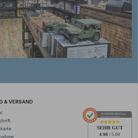
G & VERSAND
l
AUSGEZEICHNET
.org
Kundenbewertungen
hrift
SEHR GUT
tkarte
4.98
/ 5.00
nahme