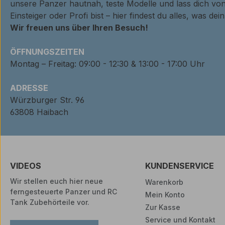
unsere Panzer hautnah, teste Modelle und lass dich von
Einsteiger oder Profi bist – hier findest du alles, was de
Wir freuen uns über Ihren Besuch!
ÖFFNUNGSZEITEN
Montag – Freitag: 09:00 - 12:30 & 13:00 - 17:00 Uhr
ADRESSE
Würzburger Str. 96
63808 Haibach
VIDEOS
KUNDENSERVICE
Wir stellen euch hier neue
Warenkorb
ferngesteuerte Panzer und RC
Mein Konto
Tank Zubehörteile vor.
Zur Kasse
Service und Kontakt