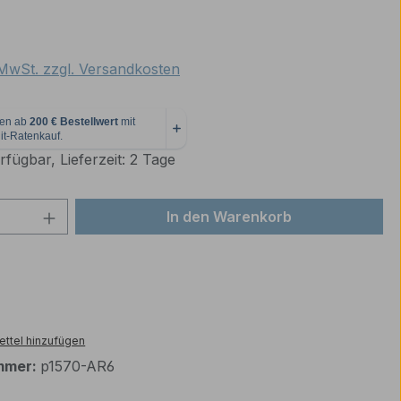
eis:
. MwSt. zzgl. Versandkosten
fügbar, Lieferzeit: 2 Tage
 Anzahl: Gib den gewünschten Wert ein 
In den Warenkorb
ttel hinzufügen
mmer:
p1570-AR6