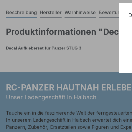
Beschreibung
Hersteller
Warnhinweise
Bewertungen
D
Produktinformationen "Decal 
Decal Aufkleberset für Panzer STUG 3
RC-PANZER HAUTNAH ERLEBE
Unser Ladengeschäft in Haibach
Tauche ein in die faszinierende Welt der ferngesteuerte
In unserem Ladengeschäft in Haibach erwartet dich ei
Panzern, Zubehör, Ersatzteilen sowie Figuren und Expe