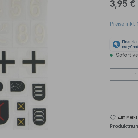
Regulärer Pr
3,95 €
Preise inkl
Sofort ver
Produkt
Zum Merkze
Produktnu