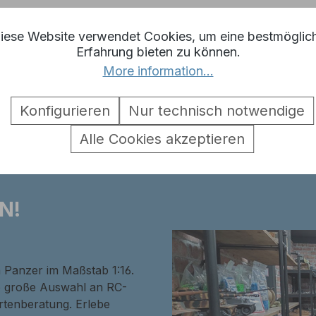
iese Website verwendet Cookies, um eine bestmöglic
Erfahrung bieten zu können.
More information...
Aufkleberset für Panzer STUG 3"
Konfigurieren
Nur technisch notwendige
Alle Cookies akzeptieren
N!
n Panzer im Maßstab 1:16.
ne große Auswahl an RC-
rtenberatung. Erlebe