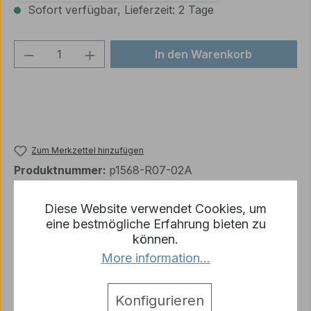
Sofort verfügbar, Lieferzeit: 2 Tage
Produkt Anzahl: Gib den gewünschten We
In den Warenkorb
Zum Merkzettel hinzufügen
Produktnummer:
p1568-R07-02A
Diese Website verwendet Cookies, um
eine bestmögliche Erfahrung bieten zu
Beschreibung
können.
Ein Paar Original Heng Long Kunststoff
More information...
Antriebsräder für Panzer M41
Mehr
Hersteller
Konfigurieren