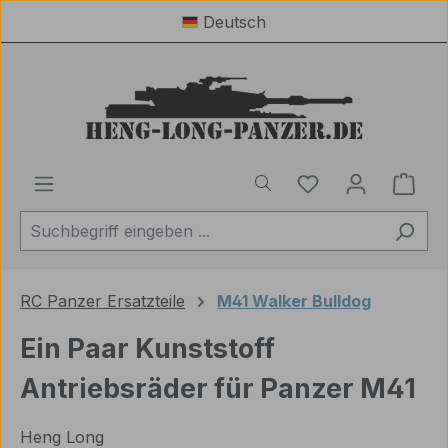
Deutsch
Zum Hauptinhalt springen
Du hast 0 Produ
Ware
RC Panzer Ersatzteile
M41 Walker Bulldog
Ein Paar Kunststoff
Antriebsräder für Panzer M41
Heng Long