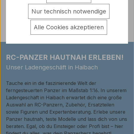
Warnhinweise
Nur technisch notwendige
Bewertungen
Alle Cookies akzeptieren
RC-PANZER HAUTNAH ERLEBEN!
Unser Ladengeschäft in Haibach
Tauche ein in die faszinierende Welt der
ferngesteuerten Panzer im Maßstab 1:16. In unserem
Ladengeschäft in Haibach erwartet dich eine große
Auswahl an RC-Panzern, Zubehör, Ersatzteilen
sowie Figuren und Expertenberatung. Erlebe unsere
Panzer hautnah, teste Modelle und lass dich von uns
beraten. Egal, ob du Einsteiger oder Profi bist – hier
findest du alles, was dein Panzerherz begehrt!