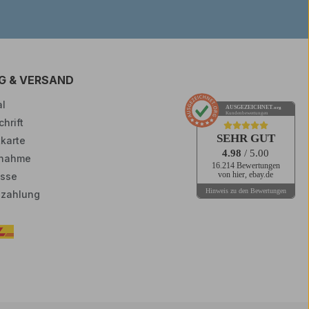
G & VERSAND
l
AUSGEZEICHNET
.org
Kundenbewertungen
hrift
SEHR GUT
tkarte
4.98
/ 5.00
nahme
16.214 Bewertungen
sse
von hier, ebay.de
Hinweis zu den Bewertungen
zahlung