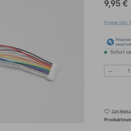
Regulärer Pr
9,95 €
Preise inkl
Sofort ver
Produkt
Zum Merkze
Produktnu