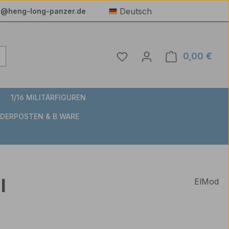
Deutsch
e@heng-long-panzer.de
Du hast 0 Produkte auf 
0,00 €
Ware
1/16 MILITÄRFIGUREN
DERPOSTEN & B WARE
l
ElMod