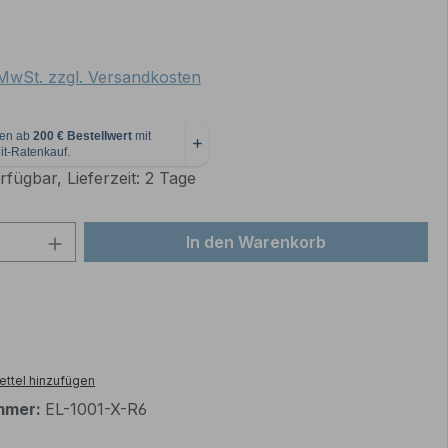
eis:
. MwSt. zzgl. Versandkosten
fügbar, Lieferzeit: 2 Tage
 Anzahl: Gib den gewünschten Wert ein 
In den Warenkorb
ttel hinzufügen
mmer:
EL-1001-X-R6