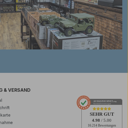
G & VERSAND
l
AUSGEZEICHNET
.org
Kundenbewertungen
hrift
SEHR GUT
tkarte
4.98
/ 5.00
nahme
16.214 Bewertungen