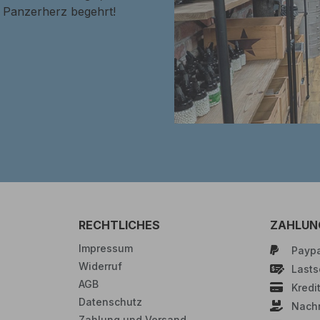
in Panzerherz begehrt!
RECHTLICHES
ZAHLUN
Impressum
Paypa
Widerruf
Lastsc
AGB
Kredi
Datenschutz
Nach
Zahlung und Versand