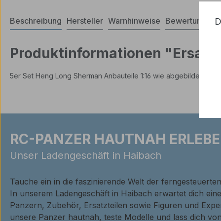
Beschreibung
Hersteller
Warnhinweise
Bewertungen
D
Produktinformationen "Ersatzt
5er Set Heng Long Sherman Anbauteile 1:16 wie abgebildet
RC-PANZER HAUTNAH ERLEBE
Unser Ladengeschäft in Haibach
Tauche ein in die faszinierende Welt der ferngesteuerte
In unserem Ladengeschäft in Haibach erwartet dich ei
Panzern, Zubehör, Ersatzteilen sowie Figuren und Expe
unsere Panzer hautnah, teste Modelle und lass dich von