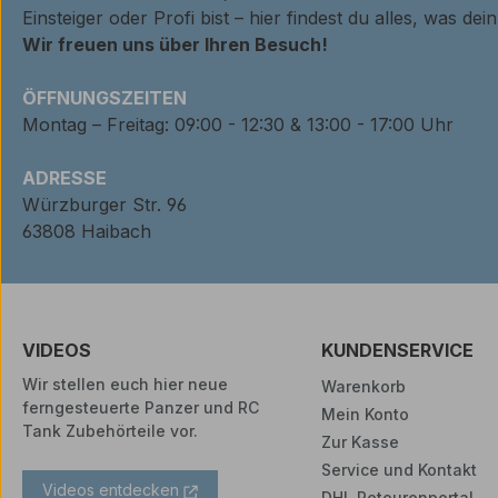
Einsteiger oder Profi bist – hier findest du alles, was de
Wir freuen uns über Ihren Besuch!
ÖFFNUNGSZEITEN
Montag – Freitag: 09:00 - 12:30 & 13:00 - 17:00 Uhr
ADRESSE
Würzburger Str. 96
63808 Haibach
VIDEOS
KUNDENSERVICE
Wir stellen euch hier neue
Warenkorb
ferngesteuerte Panzer und RC
Mein Konto
Tank Zubehörteile vor.
Zur Kasse
Service und Kontakt
Videos entdecken
DHL Retourenportal