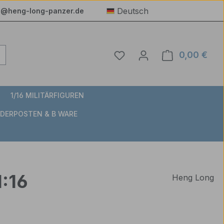
Deutsch
e@heng-long-panzer.de
Du hast 0 Produkte auf 
0,00 €
Ware
1/16 MILITÄRFIGUREN
DERPOSTEN & B WARE
1:16
Heng Long