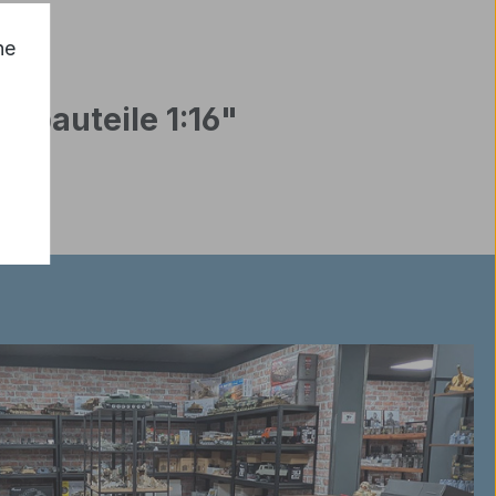
he
nbauteile 1:16"