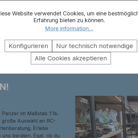
iese Website verwendet Cookies, um eine bestmöglic
Erfahrung bieten zu können.
More information...
eil 5er Set Heng Long Sherman A
Konfigurieren
Nur technisch notwendige
Alle Cookies akzeptieren
N!
n Panzer im Maßstab 1:16.
ne große Auswahl an RC-
rtenberatung. Erlebe
 uns beraten. Egal, ob du