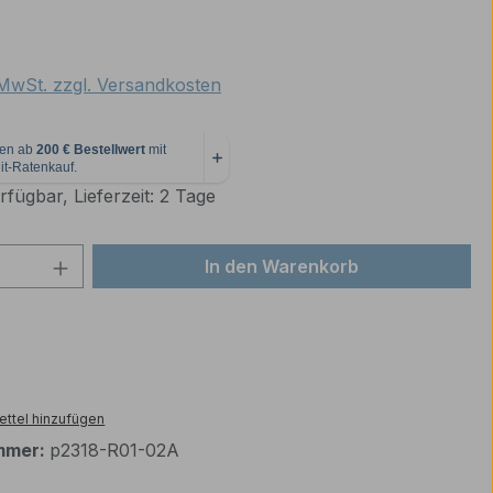
eis:
. MwSt. zzgl. Versandkosten
fügbar, Lieferzeit: 2 Tage
 Anzahl: Gib den gewünschten Wert ein 
In den Warenkorb
ttel hinzufügen
mmer:
p2318-R01-02A