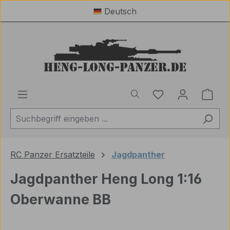
Deutsch
Zum Hauptinhalt springen
Du hast 0 Produ
Ware
RC Panzer Ersatzteile
Jagdpanther
Jagdpanther Heng Long 1:16
Oberwanne BB