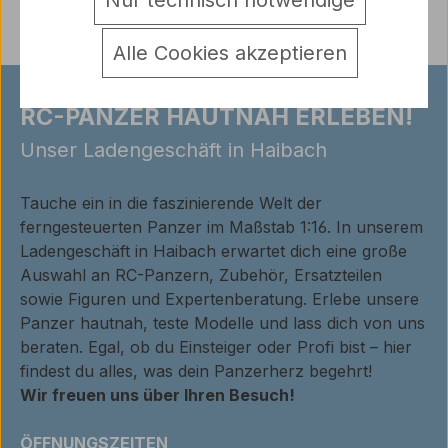
Nur technisch notwendige
Alle Cookies akzeptieren
RC-PANZER HAUTNAH ERLEBEN!
Unser Ladengeschäft in Haibach
Tauche ein in die faszinierende Welt der
ferngesteuerten Panzer im Maßstab 1:16. In unserem
Ladengeschäft in Haibach erwartet dich eine große
Auswahl an RC-Panzern, Zubehör, Ersatzteilen
sowie Figuren und Expertenberatung. Erlebe unsere
Panzer hautnah, teste Modelle und lass dich von uns
beraten. Egal, ob du Einsteiger oder Profi bist – hier
findest du alles, was dein Panzerherz begehrt!
Wir freuen uns über Ihren Besuch!
ÖFFNUNGSZEITEN