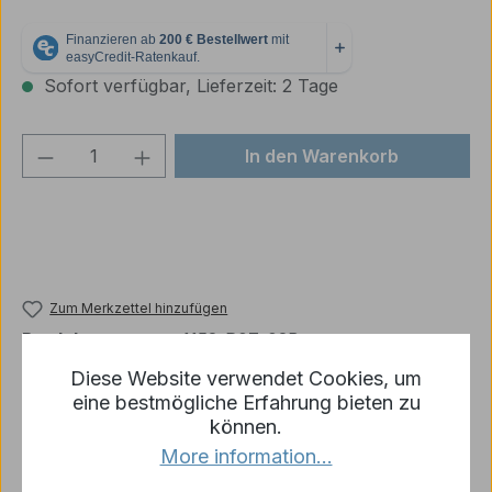
Sofort verfügbar, Lieferzeit: 2 Tage
Produkt Anzahl: Gib den gewünschten We
In den Warenkorb
Zum Merkzettel hinzufügen
Produktnummer:
p1152-R07-02B
Diese Website verwendet Cookies, um
eine bestmögliche Erfahrung bieten zu
können.
Beschreibung
More information...
Kompletter Satz Antriebsräder FÜR 1/24 PANZER