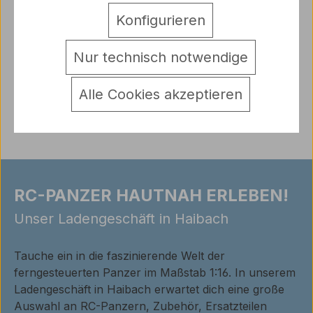
Leopard II A5 Abrams M1A2 Type 90 vom
Hersteller Heng Long…
Mehr
Konfigurieren
Hersteller
Nur technisch notwendige
Warnhinweise
Alle Cookies akzeptieren
Bewertungen
RC-PANZER HAUTNAH ERLEBEN!
Unser Ladengeschäft in Haibach
Tauche ein in die faszinierende Welt der
ferngesteuerten Panzer im Maßstab 1:16. In unserem
Ladengeschäft in Haibach erwartet dich eine große
Auswahl an RC-Panzern, Zubehör, Ersatzteilen