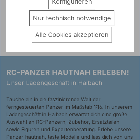
Konfigurieren
Hersteller
Warnhinweise
Nur technisch notwendige
Bewertungen
Alle Cookies akzeptieren
RC-PANZER HAUTNAH ERLEBEN!
Unser Ladengeschäft in Haibach
Tauche ein in die faszinierende Welt der
ferngesteuerten Panzer im Maßstab 1:16. In unserem
Ladengeschäft in Haibach erwartet dich eine große
Auswahl an RC-Panzern, Zubehör, Ersatzteilen
sowie Figuren und Expertenberatung. Erlebe unsere
Panzer hautnah, teste Modelle und lass dich von uns