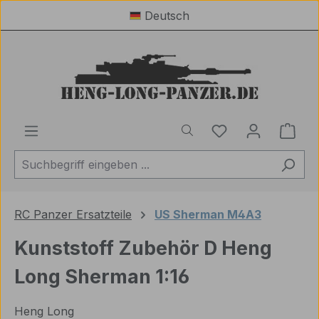
Deutsch
Zum Hauptinhalt springen
Du hast 0 Produ
Ware
RC Panzer Ersatzteile
US Sherman M4A3
Kunststoff Zubehör D Heng
Long Sherman 1:16
Heng Long