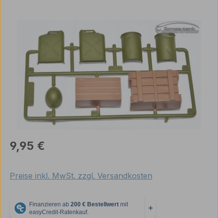
Bildergalerie überspringen
Regulärer Preis:
9,95 €
Preise inkl. MwSt. zzgl. Versandkosten