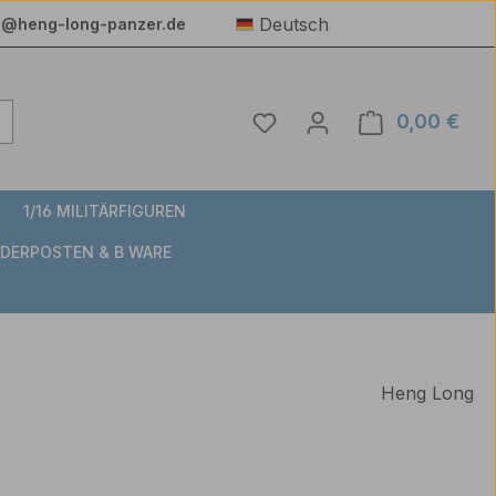
Deutsch
e@heng-long-panzer.de
Du hast 0 Produkte auf 
0,00 €
Ware
1/16 MILITÄRFIGUREN
DERPOSTEN & B WARE
Heng Long