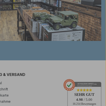
G & VERSAND
l
AUSGEZEICHNET
.org
Kundenbewertungen
hrift
SEHR GUT
tkarte
4.98
/ 5.00
nahme
16.214 Bewertungen