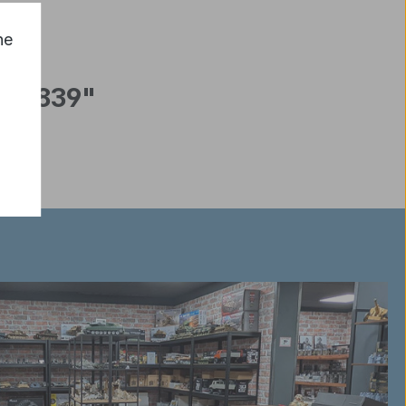
he
al 3839"