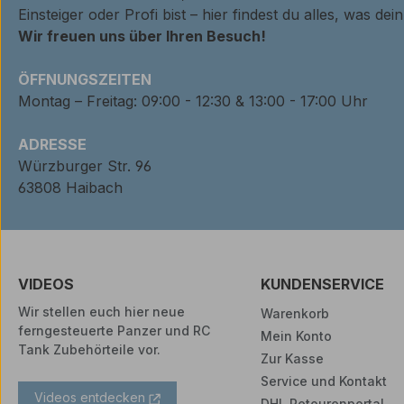
Einsteiger oder Profi bist – hier findest du alles, was de
Wir freuen uns über Ihren Besuch!
ÖFFNUNGSZEITEN
Montag – Freitag: 09:00 - 12:30 & 13:00 - 17:00 Uhr
ADRESSE
Würzburger Str. 96
63808 Haibach
VIDEOS
KUNDENSERVICE
Wir stellen euch hier neue
Warenkorb
ferngesteuerte Panzer und RC
Mein Konto
Tank Zubehörteile vor.
Zur Kasse
Service und Kontakt
Videos entdecken
DHL Retourenportal