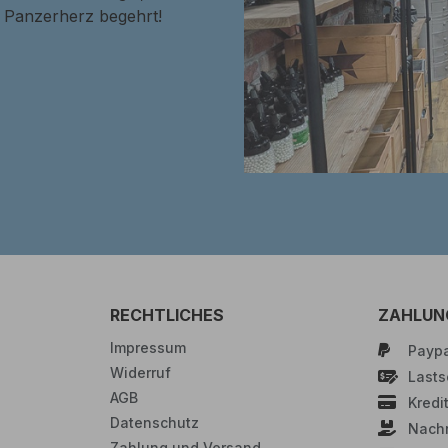
in Panzerherz begehrt!
RECHTLICHES
ZAHLUN
Impressum
Paypa
Widerruf
Lastsc
AGB
Kredi
Datenschutz
Nach
Zahlung und Versand