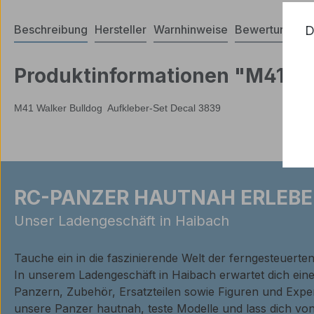
Beschreibung
Hersteller
Warnhinweise
Bewertungen
D
Produktinformationen "M41 Wa
M41 Walker Bulldog Aufkleber-Set Decal 3839
RC-PANZER HAUTNAH ERLEBE
Unser Ladengeschäft in Haibach
Tauche ein in die faszinierende Welt der ferngesteuerte
In unserem Ladengeschäft in Haibach erwartet dich ei
Panzern, Zubehör, Ersatzteilen sowie Figuren und Expe
unsere Panzer hautnah, teste Modelle und lass dich von