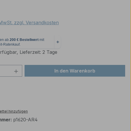
eis:
. MwSt. zzgl. Versandkosten
fügbar, Lieferzeit: 2 Tage
 Anzahl: Gib den gewünschten Wert ein 
In den Warenkorb
ttel hinzufügen
mmer:
p1620-AR4