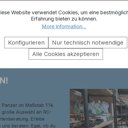
iese Website verwendet Cookies, um eine bestmöglic
Erfahrung bieten zu können.
More information...
lker Bulldog Aufkleber-Set Dec
Konfigurieren
Nur technisch notwendige
Alle Cookies akzeptieren
N!
n Panzer im Maßstab 1:16.
ne große Auswahl an RC-
rtenberatung. Erlebe
 uns beraten. Egal, ob du