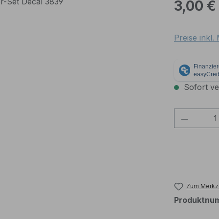
Regulärer Pr
3,00 €
Preise inkl
Sofort ver
Produkt
Zum Merkze
Produktnu