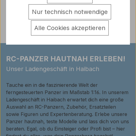
Warnhinweise
Nur technisch notwendige
Bewertungen
Alle Cookies akzeptieren
RC-PANZER HAUTNAH ERLEBEN!
Unser Ladengeschäft in Haibach
Tauche ein in die faszinierende Welt der
ferngesteuerten Panzer im Maßstab 1:16. In unserem
Ladengeschäft in Haibach erwartet dich eine große
Auswahl an RC-Panzern, Zubehör, Ersatzteilen
sowie Figuren und Expertenberatung. Erlebe unsere
Panzer hautnah, teste Modelle und lass dich von uns
beraten. Egal, ob du Einsteiger oder Profi bist – hier
findest du alles, was dein Panzerherz begehrt!