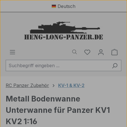
Deutsch
Zum Hauptinhalt springen
Du hast 0 Produ
Ware
RC Panzer Zubehör
KV-1 & KV-2
Metall Bodenwanne
Unterwanne für Panzer KV1
KV2 1:16