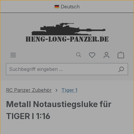
Deutsch
Zum Hauptinhalt springen
Du hast 0 Produ
Ware
RC Panzer Zubehör
Tiger 1
Metall Notaustiegsluke für
TIGER I 1:16