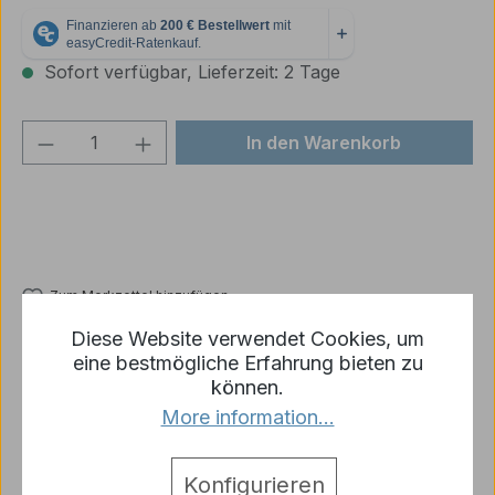
Sofort verfügbar, Lieferzeit: 2 Tage
Produkt Anzahl: Gib den gewünschten We
In den Warenkorb
Zum Merkzettel hinzufügen
Produktnummer:
p2149-R12-03A
Diese Website verwendet Cookies, um
eine bestmögliche Erfahrung bieten zu
können.
More information...
Beschreibung
Metall Notaustiegsluke für TIGER I Lieferumfang:
Konfigurieren
eine Luke inkl. Scharniere
Mehr