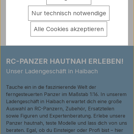
Warnhinweise
Nur technisch notwendige
Bewertungen
Alle Cookies akzeptieren
RC-PANZER HAUTNAH ERLEBEN!
Unser Ladengeschäft in Haibach
Tauche ein in die faszinierende Welt der
ferngesteuerten Panzer im Maßstab 1:16. In unserem
Ladengeschäft in Haibach erwartet dich eine große
Auswahl an RC-Panzern, Zubehör, Ersatzteilen
sowie Figuren und Expertenberatung. Erlebe unsere
Panzer hautnah, teste Modelle und lass dich von uns
beraten. Egal, ob du Einsteiger oder Profi bist – hier