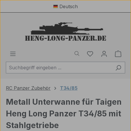
Deutsch
Zum Hauptinhalt springen
Du hast 0 Produ
Ware
RC Panzer Zubehör
T34/85
Metall Unterwanne für Taigen
Heng Long Panzer T34/85 mit
Stahlgetriebe