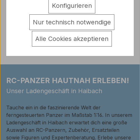
Konfigurieren
1:16 mit Stahlgetriebe und Metallschwingarme
Geeignet fü…
Mehr
Nur technisch notwendige
Warnhinweise
Bewertungen
Alle Cookies akzeptieren
RC-PANZER HAUTNAH ERLEBEN!
Unser Ladengeschäft in Haibach
Tauche ein in die faszinierende Welt der
ferngesteuerten Panzer im Maßstab 1:16. In unserem
Ladengeschäft in Haibach erwartet dich eine große
Auswahl an RC-Panzern, Zubehör, Ersatzteilen
sowie Figuren und Expertenberatung. Erlebe unsere