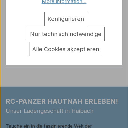
More information...
Beschreibung
Metallketten Frühe Version für Panzer Tiger I –
Konfigurieren
Maßstab 1:16 Verbessern Sie die Optik und
Performan…
Mehr
Nur technisch notwendige
Hersteller
Alle Cookies akzeptieren
Warnhinweise
Bewertungen
RC-PANZER HAUTNAH ERLEBEN!
Unser Ladengeschäft in Haibach
Tauche ein in die faszinierende Welt der