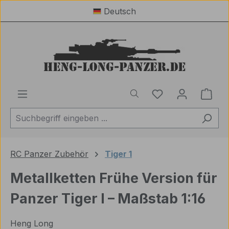
Deutsch
Zum Hauptinhalt springen
Du hast 0 Produ
Ware
RC Panzer Zubehör
Tiger 1
Metallketten Frühe Version für
Panzer Tiger I – Maßstab 1:16
Heng Long