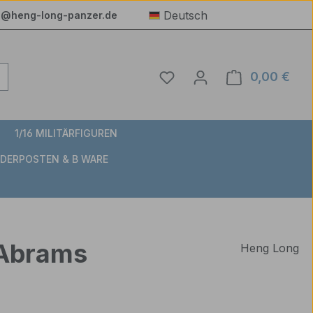
Deutsch
e@heng-long-panzer.de
Du hast 0 Produkte auf 
0,00 €
Ware
1/16 MILITÄRFIGUREN
DERPOSTEN & B WARE
 Abrams
Heng Long