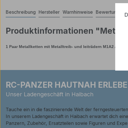
Beschreibung
Hersteller
Warnhinweise
Bewertungen
D
Produktinformationen "Metallk
1 Paar Metallketten mit Metalltreib- und leiträdern M1A2 Abram
RC-PANZER HAUTNAH ERLEBE
Unser Ladengeschäft in Haibach
Tauche ein in die faszinierende Welt der ferngesteuerte
In unserem Ladengeschäft in Haibach erwartet dich ei
Panzern, Zubehör, Ersatzteilen sowie Figuren und Expe