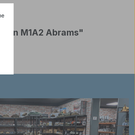
he
rädern M1A2 Abrams"