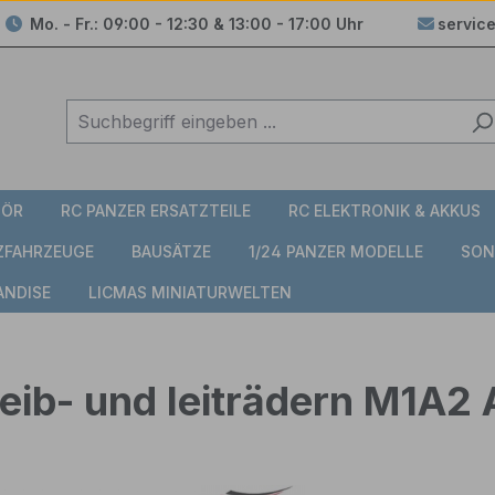
Mo. - Fr.: 09:00 - 12:30 & 13:00 - 17:00 Uhr
servic
HÖR
RC PANZER ERSATZTEILE
RC ELEKTRONIK & AKKUS
TZFAHRZEUGE
BAUSÄTZE
1/24 PANZER MODELLE
SON
ANDISE
LICMAS MINIATURWELTEN
treib- und leiträdern M1A2