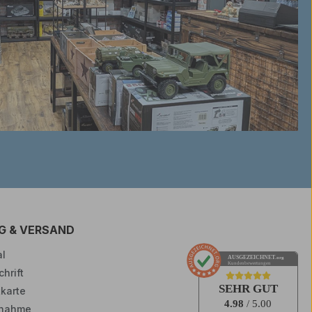
G & VERSAND
l
AUSGEZEICHNET
.org
Kundenbewertungen
hrift
SEHR GUT
tkarte
4.98
/ 5.00
nahme