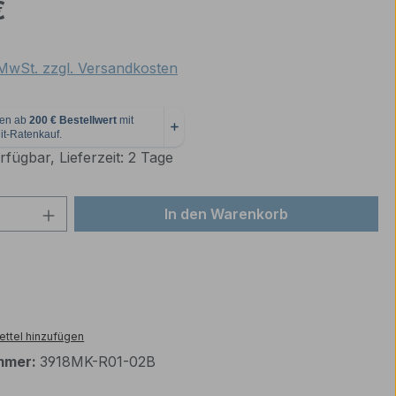
eis:
€
. MwSt. zzgl. Versandkosten
fügbar, Lieferzeit: 2 Tage
 Anzahl: Gib den gewünschten Wert ein 
In den Warenkorb
ttel hinzufügen
mmer:
3918MK-R01-02B