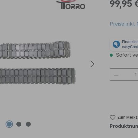
Regulärer Pr
99,95 
Preise inkl
Sofort ver
Produkt
Zum Merkze
Produktnu