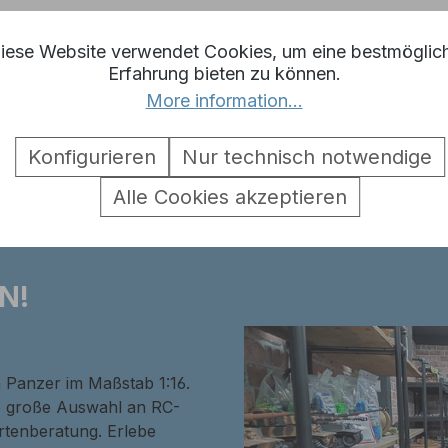
iese Website verwendet Cookies, um eine bestmöglic
Erfahrung bieten zu können.
More information...
etten mit Metalltreib- und leit
Konfigurieren
Nur technisch notwendige
s
Alle Cookies akzeptieren
N!
n Panzer im Maßstab 1:16.
ne große Auswahl an RC-
rtenberatung. Erlebe