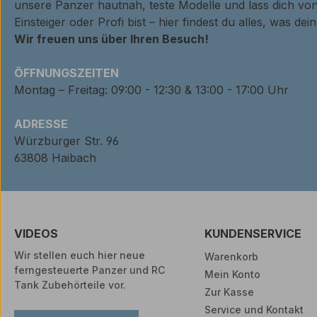
unsere Panzer hautnah, teste Modelle und lass dich von
Einsteiger oder Profi bist – hier findest du alles, was de
Wir freuen uns über Ihren Besuch!
ÖFFNUNGSZEITEN
Montag – Freitag: 09:00 - 12:30 & 13:00 - 17:00 Uhr
ADRESSE
Würzburger Str. 96
63808 Haibach
VIDEOS
KUNDENSERVICE
Wir stellen euch hier neue
Warenkorb
ferngesteuerte Panzer und RC
Mein Konto
Tank Zubehörteile vor.
Zur Kasse
Service und Kontakt