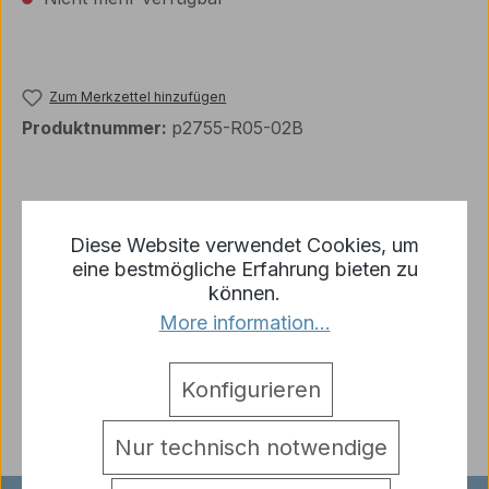
Zum Merkzettel hinzufügen
Produktnummer:
p2755-R05-02B
Beschreibung
Diese Website verwendet Cookies, um
1 x Micro SD Karte Elmod
Mehr
eine bestmögliche Erfahrung bieten zu
können.
Hersteller
More information...
Warnhinweise
Bewertungen
Konfigurieren
Nur technisch notwendige