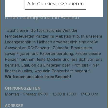
Alle Cookies akzeptieren
RC-PANZER HAUTNAH ERLEBEN!
Unser Ladengeschäft in Haibach
Tauche ein in die faszinierende Welt der
ferngesteuerten Panzer im Maßstab 1:16. In unserem
Ladengeschäft in Haibach erwartet dich eine große
Auswahl an RC-Panzern, Zubehör, Ersatzteilen
sowie Figuren und Expertenberatung. Erlebe unsere
Panzer hautnah, teste Modelle und lass dich von uns
beraten. Egal, ob du Einsteiger oder Profi bist – hier
findest du alles, was dein Panzerherz begehrt!
Wir freuen uns über Ihren Besuch!
ÖFFNUNGSZEITEN
Montag – Freitag: 09:00 - 12:30 & 13:00 - 17:00 Uhr
ADRESSE