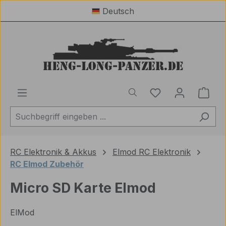
Deutsch
Zum Hauptinhalt springen
Du hast 0 Produ
Ware
RC Elektronik & Akkus
Elmod RC Elektronik
RC Elmod Zubehör
Micro SD Karte Elmod
ElMod