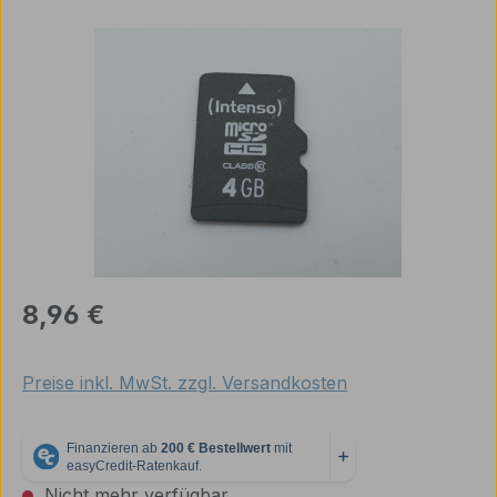
Bildergalerie überspringen
Regulärer Preis:
8,96 €
Preise inkl. MwSt. zzgl. Versandkosten
Nicht mehr verfügbar