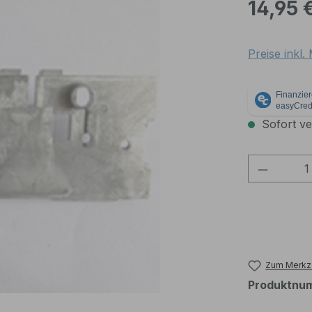
Regulärer Pr
14,95 
Preise inkl
Sofort ver
Produkt
Zum Merkze
Produktnu