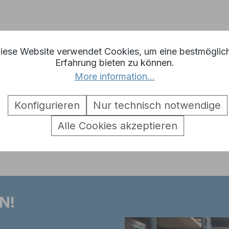
iese Website verwendet Cookies, um eine bestmöglic
 3 Metall Rückwand 1:16 MT098"
Erfahrung bieten zu können.
More information...
Konfigurieren
Nur technisch notwendige
Alle Cookies akzeptieren
N!