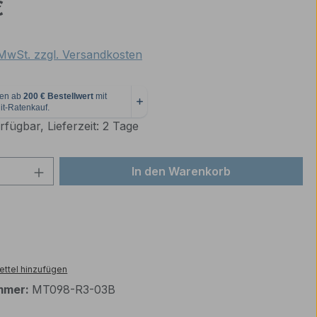
eis:
€
. MwSt. zzgl. Versandkosten
fügbar, Lieferzeit: 2 Tage
 Anzahl: Gib den gewünschten Wert ein 
In den Warenkorb
ttel hinzufügen
mmer:
MT098-R3-03B