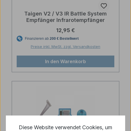
Taigen V2 / V3 IR Battle System
Empfänger Infrarotempfänger
Regulärer Preis:
12,95 €
Preise inkl. MwSt. zzgl. Versandkosten
In den Warenkorb
Diese Website verwendet Cookies, um