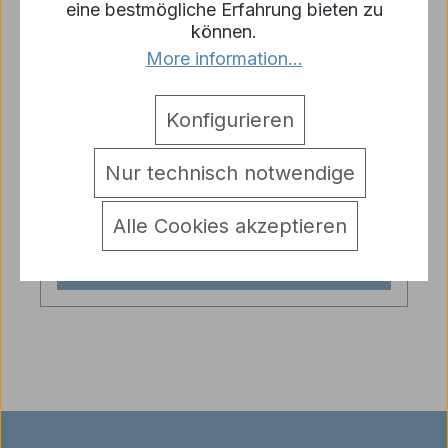
eine bestmögliche Erfahrung bieten zu
können.
More information...
Torro IR Signalwandler für
Konfigurieren
Torro/Taigen Modelle
Regulärer Preis:
19,90 €
Nur technisch notwendige
Preise inkl. MwSt. zzgl. Versandkosten
Alle Cookies akzeptieren
In den Warenkorb