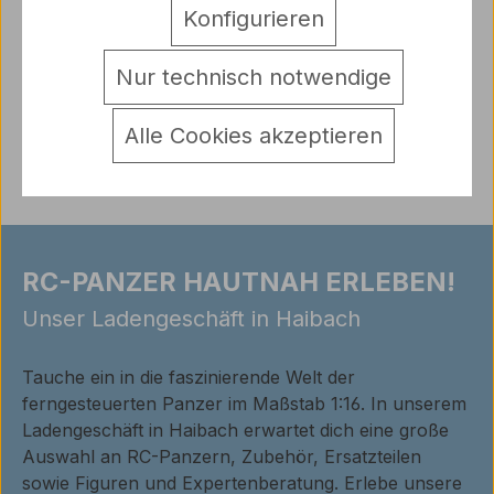
Turmdrehung K…
Mehr
Konfigurieren
Hersteller
Nur technisch notwendige
Warnhinweise
Bewertungen
Alle Cookies akzeptieren
RC-PANZER HAUTNAH ERLEBEN!
Unser Ladengeschäft in Haibach
Tauche ein in die faszinierende Welt der
ferngesteuerten Panzer im Maßstab 1:16. In unserem
Ladengeschäft in Haibach erwartet dich eine große
Auswahl an RC-Panzern, Zubehör, Ersatzteilen
sowie Figuren und Expertenberatung. Erlebe unsere