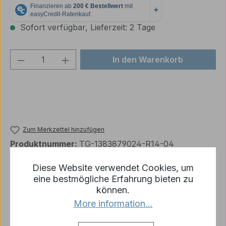
Sofort verfügbar, Lieferzeit: 2 Tage
Produkt Anzahl: Gib den gewünschten We
In den Warenkorb
Zum Merkzettel hinzufügen
Produktnummer:
TG-1383879024-R14-04
Diese Website verwendet Cookies, um
eine bestmögliche Erfahrung bieten zu
Beschreibung
können.
*Panther Ausf. F* TORRO - Oberwanne mit
More information...
Metallturm für das IR Gefechtssystem 360°