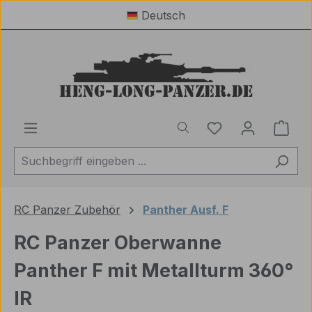
Deutsch
Zum Hauptinhalt springen
Du hast 0 Produ
Ware
RC Panzer Zubehör
Panther Ausf. F
RC Panzer Oberwanne
Panther F mit Metallturm 360°
IR