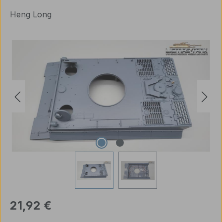
Heng Long
Bildergalerie überspringen
Regulärer Preis:
21,92 €