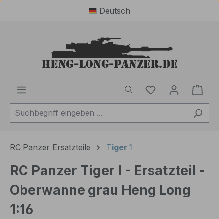
Deutsch
Zum Hauptinhalt springen
Du hast 0 Produ
Ware
RC Panzer Ersatzteile
Tiger 1
RC Panzer Tiger I - Ersatzteil -
Oberwanne grau Heng Long
1:16